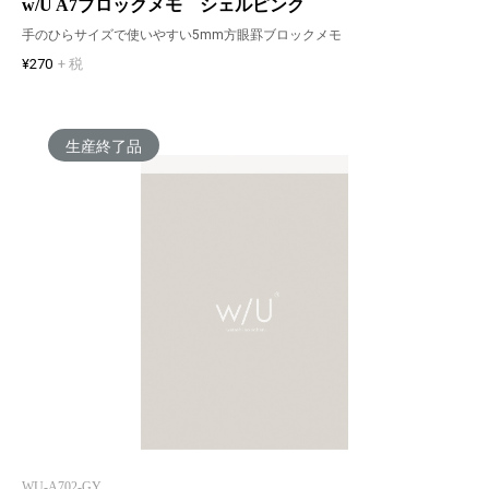
w/U A7ブロックメモ シェルピンク
手のひらサイズで使いやすい5mm方眼罫ブロックメモ
¥270
+ 税
生産終了品
WU-A702-GY