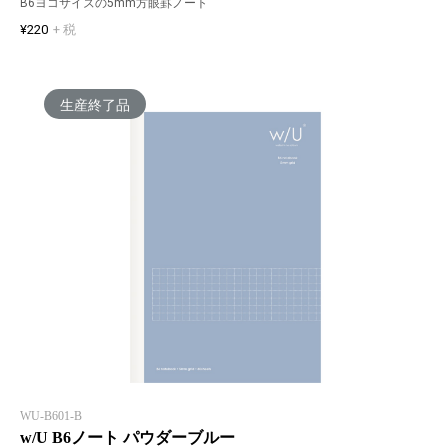
B6ヨコサイズの5mm方眼罫ノート
¥220
+ 税
生産終了品
WU-B601-B
w/U B6ノート パウダーブルー