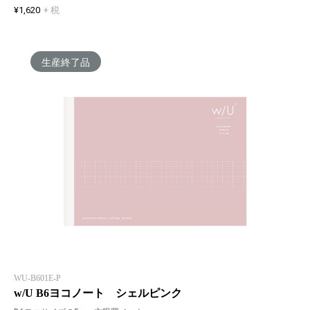
¥1,620
+ 税
生産終了品
WU-B601E-P
w/U B6ヨコノート シェルピンク