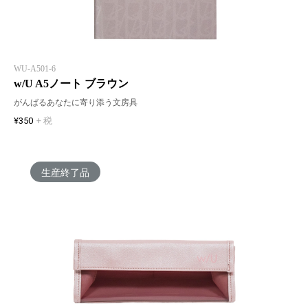
WU-A501-6
w/U A5ノート ブラウン
がんばるあなたに寄り添う文房具
¥350
+ 税
生産終了品