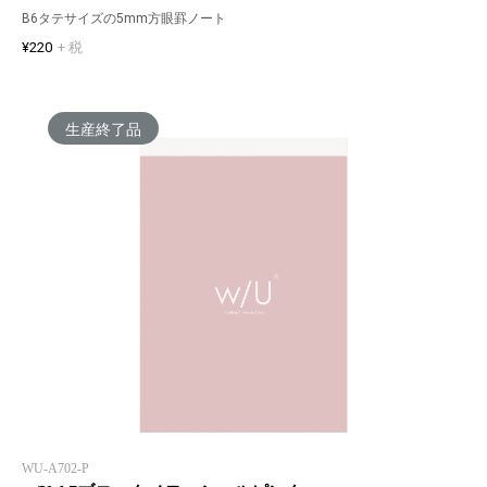
B6タテサイズの5mm方眼罫ノート
¥220
+ 税
生産終了品
WU-A702-P