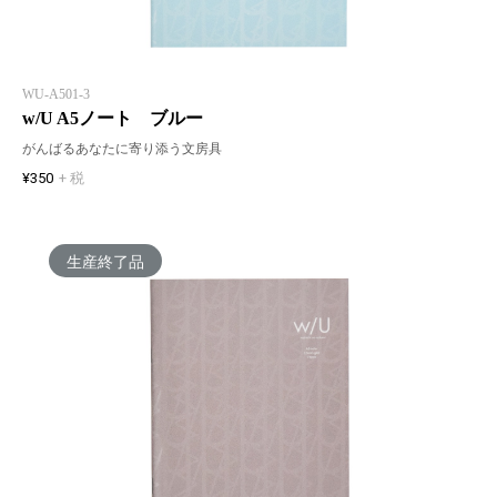
WU-A501-3
w/U A5ノート ブルー
がんばるあなたに寄り添う文房具
¥350
+ 税
生産終了品