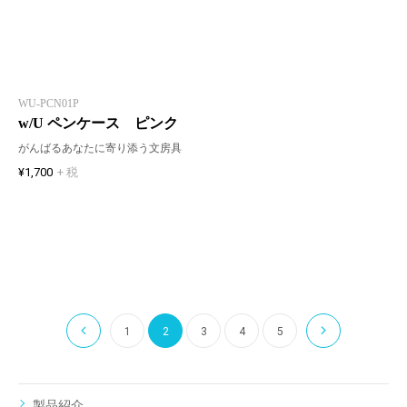
WU-PCN01P
w/U ペンケース ピンク
がんばるあなたに寄り添う文房具
¥1,700
+ 税
1
2
3
4
5
製品紹介