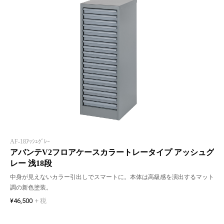
AF-18ｱｯｼｭｸﾞﾚｰ
アバンテV2フロアケースカラートレータイプ アッシュグ
レー 浅18段
中身が見えないカラー引出しでスマートに。本体は高級感を演出するマット
調の新色塗装。
¥46,500
+ 税