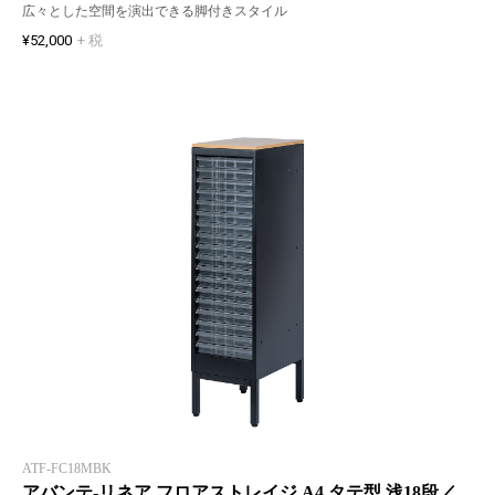
広々とした空間を演出できる脚付きスタイル
¥52,000
+ 税
ATF-FC18MBK
アバンテ-リネア フロアストレイジ A4 タテ型 浅18段／