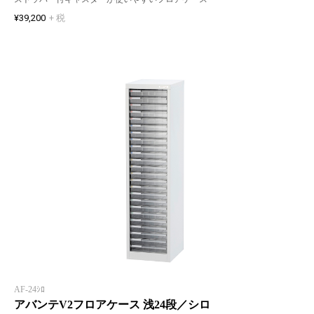
¥39,200
+ 税
AF-24ｼﾛ
アバンテV2フロアケース 浅24段／シロ