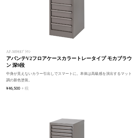
AF-M9ﾓｶﾌﾞﾗｳﾝ
アバンテV2フロアケースカラートレータイプ モカブラウ
ン 深9段
中身が見えないカラー引出しでスマートに。本体は高級感を演出するマット
調の新色塗装。
¥46,500
+ 税