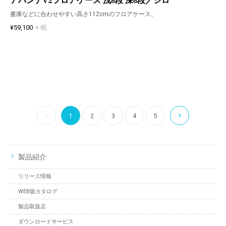
アバンテV2フロアケース 浅8段 深8段／シロ
書庫などに合わせやすい高さ112cmのフロアケース。
¥59,100
+ 税
1
2
3
4
5
製品紹介
リリース情報
WEB版カタログ
製品取扱店
ダウンロードサービス