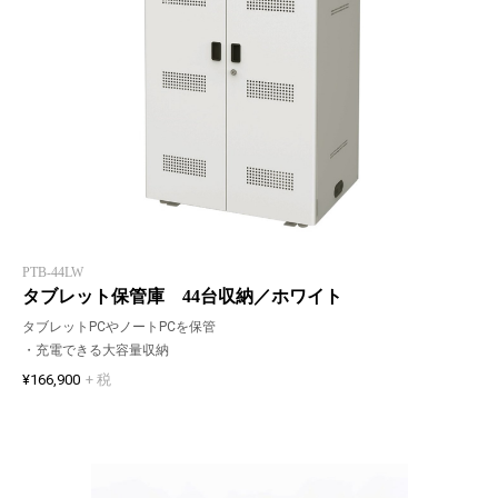
PTB-44LW
タブレット保管庫 44台収納／ホワイト
タブレットPCやノートPCを保管
・充電できる大容量収納
¥166,900
+ 税