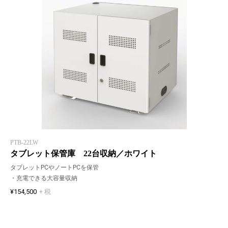
PTB-22LW
タブレット保管庫 22台収納／ホワイト
タブレットPCやノートPCを保管
・充電できる大容量収納
¥154,500
+ 税