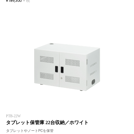
¥189,300
+ 税
PTB-22W
タブレット保管庫 22台収納／ホワイト
タブレットやノートPCを保管