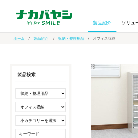
製品紹介
ソリュ
ホーム
製品紹介
収納・整理用品
オフィス収納
フォトフ
BPO
トップメッセージ
（ビジネス・プロセス・アウトソーシング）
アルバム
額縁
製品検索
オーダー手帳・ノベルティ制作
IR情報
プリンタ用紙
ノート・
スマートフォン・
ドキュメントスキャニングサービス
サステナビリティ
ゲーム関
タブレット関連
導入事例
防災・
シルバー
セキュリティ用品