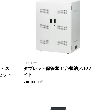
タブレ
タブレット保管庫を便利に機能的
・充電
にバージョンアップ
ト保管
PTB-44W
ン・ス
タブレット保管庫 44台収納／ホワ
セット
イト
¥189,300
+ 税