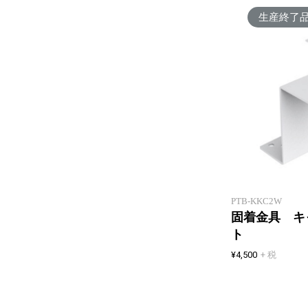
生産終了
PTB-KKC2W
固着金具 キ
ト
¥4,500
+ 税