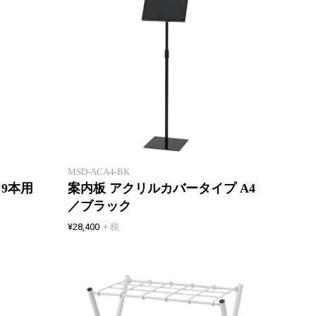
接客ス
小規模オフィスにぴったりな小型
導に便
の傘立て。
ニュー
MSD-ACA4-BK
9本用
案内板 アクリルカバータイプ A4
／ブラック
¥28,400
+ 税