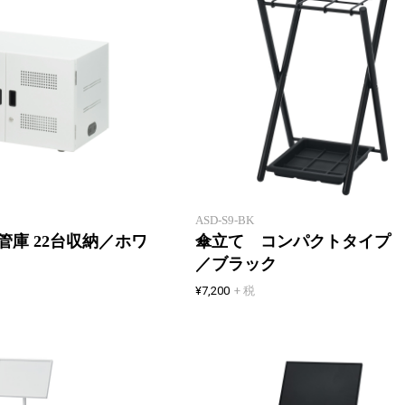
タブレットやノートPCを保管
・充電できる大容量収納タブレッ
ト保管庫 22台収納
ASD-S9-BK
管庫 22台収納／ホワ
傘立て コンパクトタイプ 
／ブラック
¥7,200
+ 税