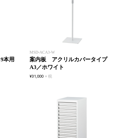
接客ス
小規模オフィスにぴったりな小型
導に便
の傘立て。
ニュー
MSD-ACA3-W
9本用
案内板 アクリルカバータイプ
A3／ホワイト
¥31,000
+ 税