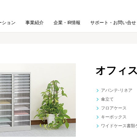
ーション
事業紹介
企業・IR情報
サポート・お問い合せ
レーム・
シュレッダ・
図書館ソリューション
経営方針
ラミネータ
オフィ
ファイル・
学校ソリューション
沿革
紙製品
ホルダー用品
アバンテ-リネア
総務＋クリエイティブ
採用情報
傘立て
連
デジタルカメラ関連
フロアケース
キーボックス
デジタル文具
ワイドケース書類