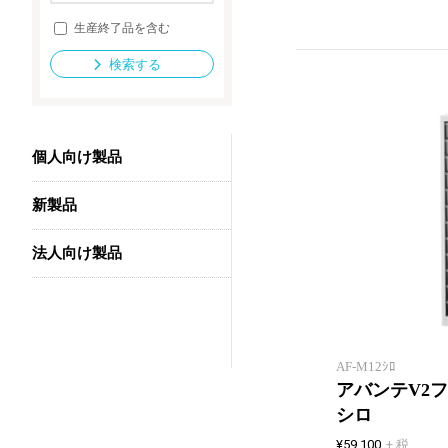
生産終了品を含む
検索する
法人向け製品
個人向け製品
新製品
法人向け製品
AF-M12ｼﾛ
アバンテV2フ
シロ
¥59,100
+ 税