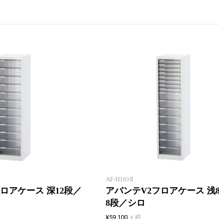
新製品一覧
書庫などに合わせやすい高さ
112cmのフロアケース。
AF-H16ｼﾛ
ロアケース 深12段／
アバンテV2フロアケース 浅8
8段／シロ
¥59,100
+ 税