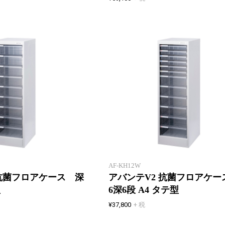
不特定多数の方が使用するフロア
ケースに引出し抗菌加工で安全と
安心を。細菌の増殖を抑制する無
機系抗菌剤を引出しに配合。
AF-KH12W
 抗菌フロアケース 深
アバンテV2 抗菌フロアケー
型
6深6段 A4 タテ型
¥37,800
+ 税