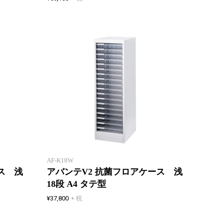
不特定多数の方が使用するフロア
不特定
ケースに引出し抗菌加工で安全と
ケース
安心を。細菌の増殖を抑制する無
安心を
機系抗菌剤を引出しに配合。
機系抗
AF-K18W
ス 浅
アバンテV2 抗菌フロアケース 浅
18段 A4 タテ型
¥37,800
+ 税