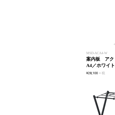
MSD-ACA4-W
案内板 ア
A4／ホワイト
¥28,100
+ 税