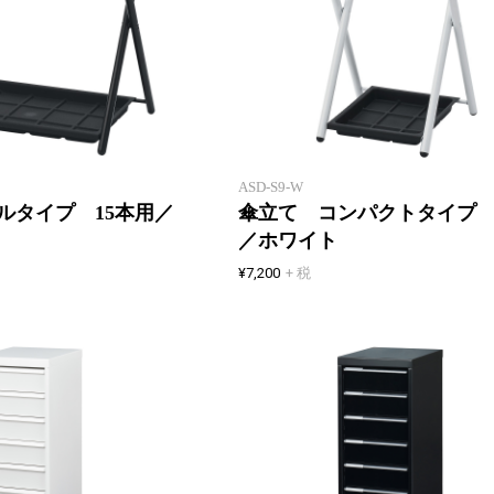
小規模オフィスにぴったりな小型
の傘立て。
ASD-S9-W
ルタイプ 15本用／
傘立て コンパクトタイプ 
／ホワイト
¥7,200
+ 税