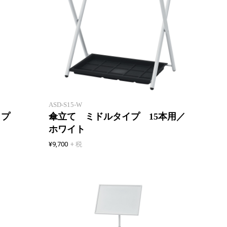
接客スペースを演出する案内や誘
導に便利な上下伸縮式案内板。メ
小規模
ニュースタンドにも便利です。
の傘立
ASD-S15-W
イプ
傘立て ミドルタイプ 15本用／
ホワイト
¥9,700
+ 税