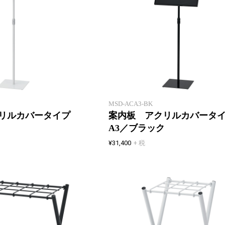
接客スペースを演出する案内や誘
導に便利な上下伸縮式案内板。メ
ニュースタンドにも便利です。
MSD-ACA3-BK
クリルカバータイプ
案内板 アクリルカバータ
A3／ブラック
¥31,400
+ 税