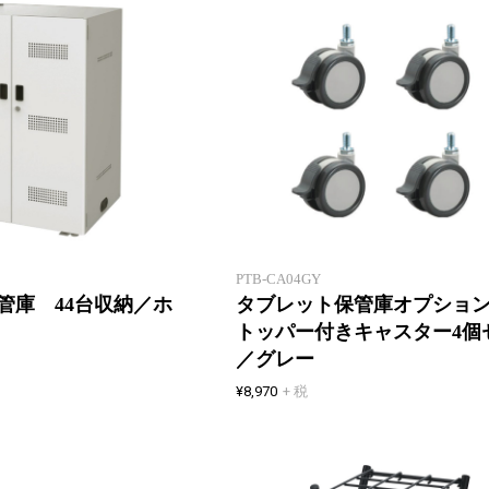
タブレットPCやノートPCを保
管
・充電できる大容量収納
PTB-CA04GY
管庫 44台収納／ホ
タブレット保管庫オプショ
トッパー付きキャスター4個
／グレー
¥8,970
+ 税