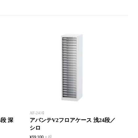
書庫などに合わせやすい高さ
書庫な
112cmのフロアケース。
112
AF-24ｼﾛ
段 深
アバンテV2フロアケース 浅24段／
シロ
¥59,100
+ 税