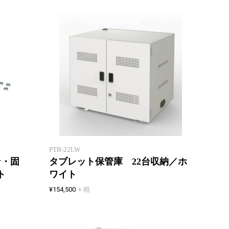
タブレ
タブレット保管庫を便利に機能的
管
にバージョンアップ
・充電
PTB-22LW
ン・固
タブレット保管庫 22台収納／ホ
ト
ワイト
¥154,500
+ 税