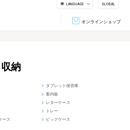
LANGUAGE
GLOBAL
English
繁體中文
简体中文
한국어
日本語
オンラインショップ
文書管理・機密抹消
会社概要
収納・整理用品
ファニチャー
ス収納
DPS（データ・プリント・サービス）
認証一覧
筆記具
パソコン周辺機器
タブレット保管庫
サステナブルな紙器製品「asue（あすえ）」
案内板
ボード用品
事務用品
レターケース
トレー
キャラクター・
学童用品
ケース
ピックケース
シリーズ商品