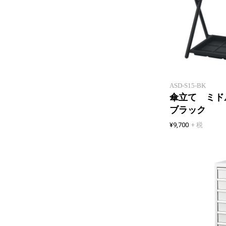
ASD-S15-BK
傘立て ミド
ブラック
¥9,700
+ 税