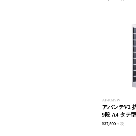
AF-KM9W
アバンテV2
9段 A4 タテ
¥37,800
+ 税