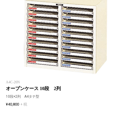
A4C-20N
オープンケース 10段 2列
10段×2列 A4タテ型
¥40,800
+ 税