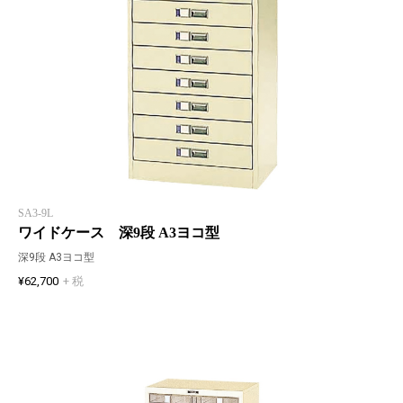
SA3-9L
ワイドケース 深9段 A3ヨコ型
深9段 A3ヨコ型
¥62,700
+ 税