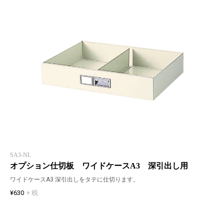
SA3-NL
オプション仕切板 ワイドケースA3 深引出し用
ワイドケースA3 深引出しをタテに仕切ります。
¥630
+ 税