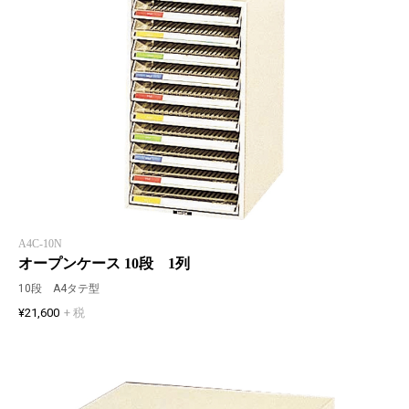
A4C-10N
オープンケース 10段 1列
10段 A4タテ型
¥21,600
+ 税