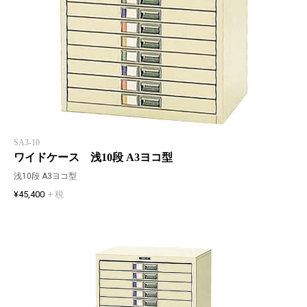
SA3-10
ワイドケース 浅10段 A3ヨコ型
浅10段 A3ヨコ型
¥45,400
+ 税