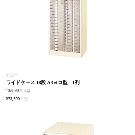
A3-18P
ワイドケース 18段 A3ヨコ型 1列
18段 A3ヨコ型
¥73,500
+ 税