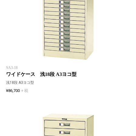
SA3-18
ワイドケース 浅18段 A3ヨコ型
浅18段 A3ヨコ型
¥86,700
+ 税