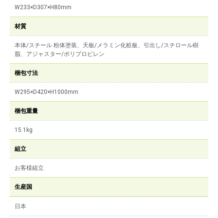
W233×D307×H80mm
材質
本体/スチール 粉体塗装、天板/メラミン化粧板、引出し/スチロール樹
脂、アジャスター/ポリプロピレン
梱包寸法
W295×D420×H1000mm
梱包重量
15.1kg
組立
お客様組立
生産国
日本