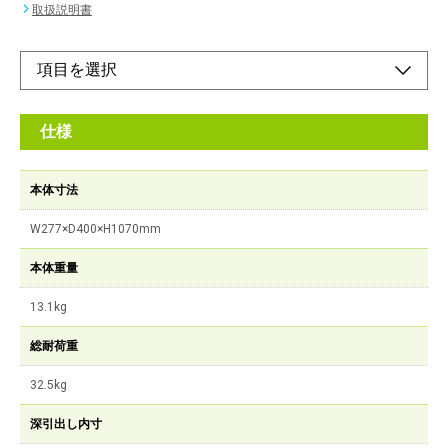
取扱説明書
仕様
本体寸法
W277×D400×H1070mm
本体重量
13.1kg
総耐荷重
32.5kg
深引出し内寸