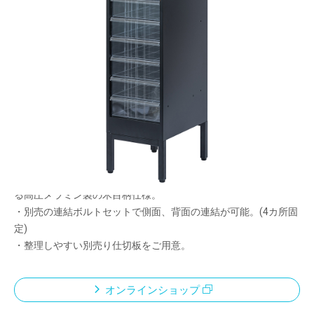
横幅コンパクトで省スペースに設置できるスチー
ルストレージ
広々とした空間を演出できる脚付きスタイル
メーカー希望小売価格：
¥52,000
+ 税
書類や小物を機能的に収納・分類できる引出しタイプ。
・圧迫感の少ない脚付きタイプ。見た目スッキリで部屋が広く見
える効果も。ガタつきを防ぐアジャスター付き。
・カウンターにもなる木製天板。キズがつきにくく耐久性に優れ
る高圧メラミン製の木目柄仕様。
・別売の連結ボルトセットで側面、背面の連結が可能。(4カ所固
定)
・整理しやすい別売り仕切板をご用意。
オンラインショップ