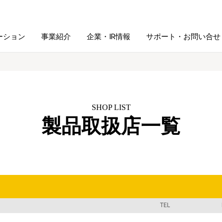
ーション
事業紹介
企業・IR情報
サポート・お問い合せ
レーム・
シュレッダ・
図書館ソリューション
経営方針
ラミネータ
SHOP LIST
製品取扱店一覧
ファイル・
学校ソリューション
沿革
紙製品
ホルダー用品
総務＋クリエイティブ
採用情報
連
デジタルカメラ関連
デジタル文具
TEL