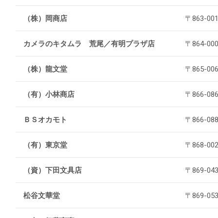
（株）岡商店
〒863-0
カメラのキタムラ 荒尾／有明プラザ店
〒864-0
（株）龍文堂
〒865-0
（有）小林商店
〒866-0
ＢＳオカモト
〒866-0
（有）東京堂
〒868-0
（資）下田文具店
〒869-0
松谷文華堂
〒869-0