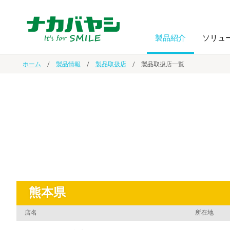
製品紹介
ソリュ
ホーム
製品情報
製品取扱店
製品取扱店一覧
フォトフ
BPO
トップメッセージ
（ビジネス・プロセス・アウトソーシング）
アルバム
額縁
オーダー手帳・ノベルティ制作
IR情報
プリンタ用紙
ノート・
スマートフォン・
ドキュメントスキャニングサービス
サステナビリティ
ゲーム関
タブレット関連
熊本県
導入事例
防災・
シルバー
セキュリティ用品
店名
所在地