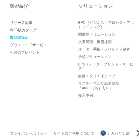
製品紹介
ソリューション
リリース情報
BPO（ビジネス・プロセス・アウ
トソーシング）
WEB版カタログ
図書館ソリューション
製品取扱店
文書管理・機密抹消
ダウンロードサービス
オーダー手帳・ノベルティ制作
今月のプレゼント
学校ソリューション
DPS（データ・プリント・サービ
ス）
総務＋クリエイティブ
サステナブルな紙器製品
「asue（あすえ）」
導入事例
プライバシーポリシー
サイトのご利用について
ナカバヤシSP