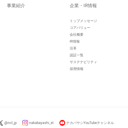
事業紹介
企業・IR情報
トップメッセージ
コアバリュー
会社概要
IR情報
沿革
認証一覧
サステナビリティ
採用情報
@ncl_jp
nakabayashi_st
ナカバヤシYouTubeチャンネル