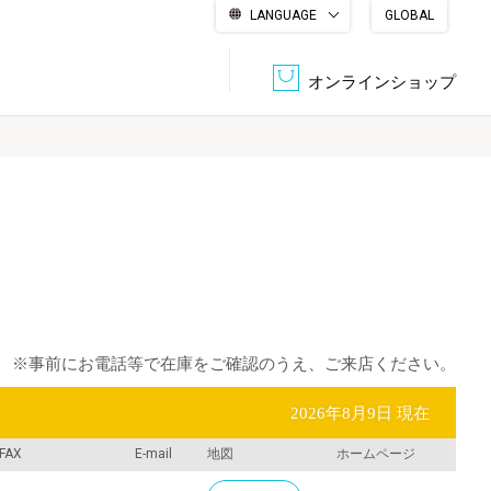
LANGUAGE
GLOBAL
English
繁體中文
简体中文
한국어
日本語
オンラインショップ
文書管理・機密抹消
会社概要
収納・整理用品
ファニチャー
DPS（データ・プリント・サービス）
認証一覧
筆記具
パソコン周辺機器
サステナブルな紙器製品「asue（あすえ）」
ボード用品
事務用品
※事前にお電話等で在庫をご確認のうえ、ご来店ください。
2026年8月9日 現在
キャラクター・
学童用品
シリーズ商品
FAX
E-mail
地図
ホームページ