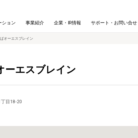
ーション
事業紹介
企業・IR情報
サポート・お問い合せ
ばオーエスブレイン
レーム・
シュレッダ・
図書館ソリューション
経営方針
ラミネータ
オーエスブレイン
ファイル・
学校ソリューション
沿革
紙製品
ホルダー用品
総務＋クリエイティブ
採用情報
丁目18-20
連
デジタルカメラ関連
デジタル文具