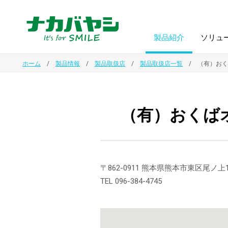
製品紹介
ソリュ
ホーム
製品情報
製品取扱店
製品取扱店一覧
（有）おく
フォトフ
BPO
トップメッセージ
（ビジネス・プロセス・アウトソーシング）
アルバム
額縁
（有）おくば
オーダー手帳・ノベルティ制作
IR情報
プリンタ用紙
ノート・
スマートフォン・
ドキュメントスキャニングサービス
サステナビリティ
〒862-0911 熊本県熊本市東区尾ノ上1
ゲーム関
タブレット関連
TEL 096-384-4745
導入事例
防災・
シルバー
セキュリティ用品