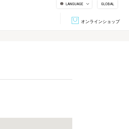
LANGUAGE
GLOBAL
English
繁體中文
简体中文
한국어
日本語
オンラインショップ
文書管理・機密抹消
会社概要
収納・整理用品
ファニチャー
DPS（データ・プリント・サービス）
認証一覧
筆記具
パソコン周辺機器
サステナブルな紙器製品「asue（あすえ）」
ボード用品
事務用品
キャラクター・
学童用品
シリーズ商品