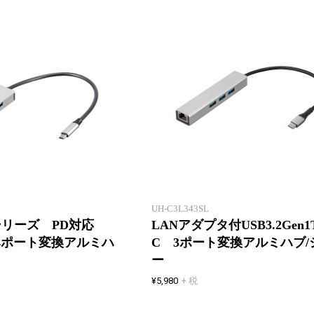
高性能を拡張。10Gbps超高速転
送。
UH-C3L343SL
】シリーズ PD対応
LANアダプタ付USB3.2Gen1T
n2 4ポート変換アルミハ
C 3ポート変換アルミハブ/
ー
¥5,980
+ 税