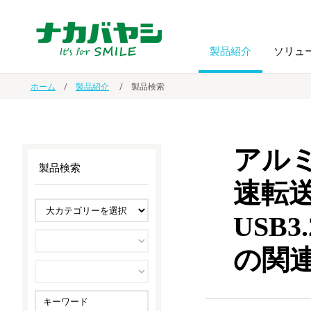
製品紹介
ソリュ
ホーム
製品紹介
製品検索
フォトフ
BPO
トップメッセージ
（ビジネス・プロセス・アウトソーシング）
アルバム
額縁
アルミ
製品検索
オーダー手帳・ノベルティ制作
IR情報
プリンタ用紙
ノート・
速転送
USB
スマートフォン・
ドキュメントスキャニングサービス
サステナビリティ
ゲーム関
タブレット関連
の関
導入事例
防災・
シルバー
セキュリティ用品