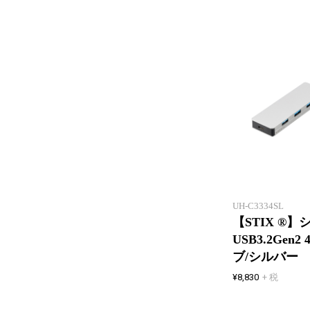
UH-C3334SL
【STIX ®
USB3.2Ge
ブ/シルバー
¥8,830
+ 税