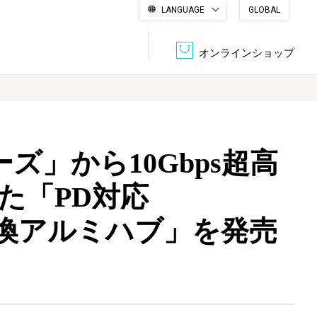
LANGUAGE
GLOBAL
English
繁體中文
简体中文
한국어
日本語
オンラインショップ
文書管理・機密抹消
会社概要
収納・整理用品
ファニチャー
ズ」から10Gbps超高
DPS（データ・プリント・サービス）
認証一覧
筆記具
パソコン周辺機器
た「PD対応
ポート変換アルミハブ」を発売
サステナブルな紙器製品「asue（あすえ）」
ボード用品
事務用品
キャラクター・
学童用品
シリーズ商品