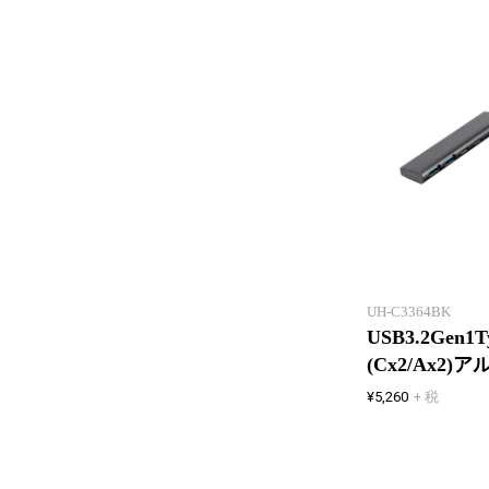
UH-C3364BK
USB3.2Gen1
(Cx2/Ax2
¥5,260
+ 税