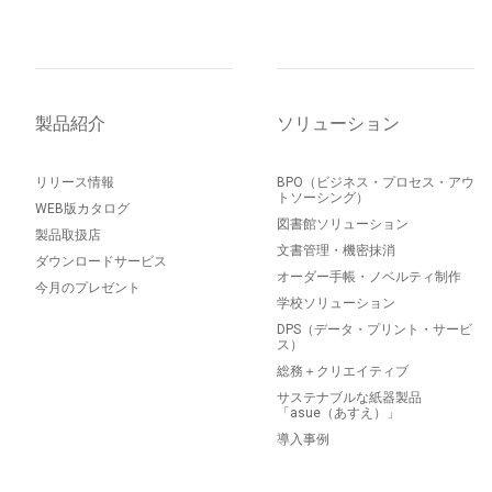
製品紹介
ソリューション
リリース情報
BPO（ビジネス・プロセス・アウ
トソーシング）
WEB版カタログ
図書館ソリューション
製品取扱店
文書管理・機密抹消
ダウンロードサービス
オーダー手帳・ノベルティ制作
今月のプレゼント
学校ソリューション
DPS（データ・プリント・サービ
ス）
総務＋クリエイティブ
サステナブルな紙器製品
「asue（あすえ）」
導入事例