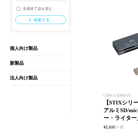
生産終了品を含む
検索する
法人向け製品
個人向け製品
新製品
法人向け製品
CRW-CSD89GY
【STIXシリーズ
アルミSD/mi
ー・ライター
¥2,630
+ 税