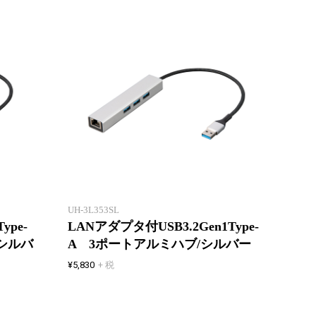
薄型ノートPCに。有線LAN接続で
薄型ノ
きるUSBハブ。
きるU
UH-3L353SL
ype-
LANアダプタ付USB3.2Gen1Type-
シルバ
A 3ポートアルミハブ/シルバー
¥5,830
+ 税