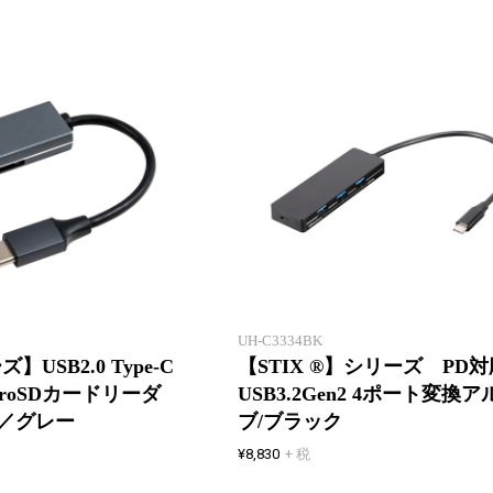
新製品一覧
極薄8mmのアルミボディ。
UH-C3334BK
】USB2.0 Type-C
【STIX ®】シリーズ PD対
croSDカードリーダ
USB3.2Gen2 4ポート変換
／グレー
ブ/ブラック
¥8,830
+ 税