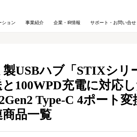
ーション
事業紹介
企業・IR情報
サポート・お問い合せ
レーム・
シュレッダ・
図書館ソリューション
経営方針
ラミネータ
製USBハブ「STIXシリー
ファイル・
学校ソリューション
沿革
紙製品
ホルダー用品
と100WPD充電に対応し
3.2Gen2 Type-C 4
総務＋クリエイティブ
採用情報
連
デジタルカメラ関連
連商品一覧
デジタル文具