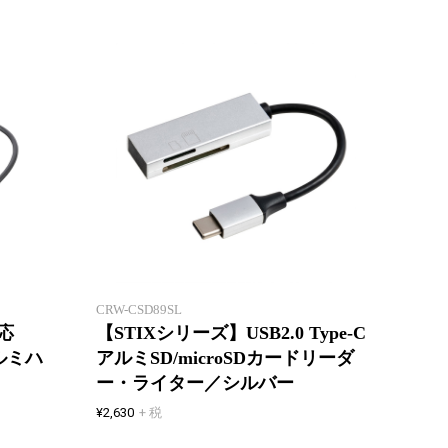
高性能を拡張。10Gbps超高速転
送。
極薄8
CRW-CSD89SL
応
【STIXシリーズ】USB2.0 Type-C
アルミハ
アルミSD/microSDカードリーダ
ー・ライター／シルバー
¥2,630
+ 税