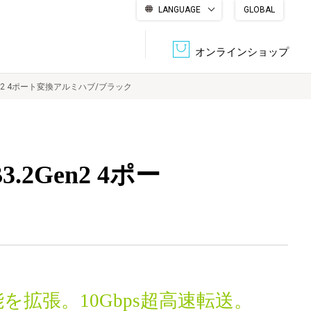
LANGUAGE
GLOBAL
English
繁體中文
简体中文
한국어
日本語
オンラインショップ
Gen2 4ポート変換アルミハブ/ブラック
文書管理・機密抹消
会社概要
収納・整理用品
ファニチャー
.2Gen2 4ポー
DPS（データ・プリント・サービス）
認証一覧
筆記具
パソコン周辺機器
サステナブルな紙器製品「asue（あすえ）」
ボード用品
事務用品
キャラクター・
学童用品
シリーズ商品
を拡張。10Gbps超高速転送。