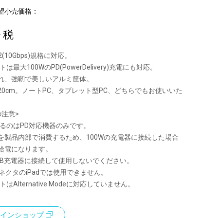
望小売価格：
+ 税
n2(10Gbps)規格に対応。
ートは最大100WのPD(PowerDelivery)充電にも対応。
れ、強靭で美しいアルミ筐体。
20cm。ノートPC、タブレット型PC、どちらでもお使いいた
の注意>
きるのはPD対応機器のみです。
を製品内部で消費するため、100Wの充電器に接続した場合
の給電になります。
SB充電器に接続して使用しないでください。
ngコネクタのiPadでは使用できません。
ートはAlternative Modeに対応していません。
インショップ