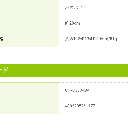
バスパワー
約20cm
法
約W102xD13xH180mm/81g
ード
UH-C3334BK
4902205261377