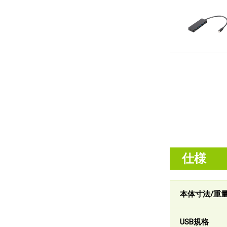
仕様
本体寸法/重
USB規格