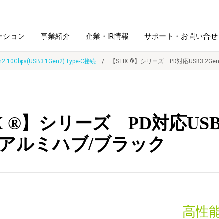
ーション
事業紹介
企業・IR情報
サポート・お問い合せ
n2 10Gbps(USB3.1Gen2) Type-C接続
【STIX ®】シリーズ PD対応USB3.2
レーム・
シュレッダ・
図書館ソリューション
経営方針
ラミネータ
X ®】シリーズ PD対応USB3
ファイル・
学校ソリューション
沿革
紙製品
ホルダー用品
アルミハブ/ブラック
総務＋クリエイティブ
採用情報
連
デジタルカメラ関連
デジタル文具
高性能