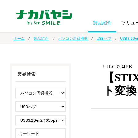
製品紹介
ソリュ
ホーム
製品紹介
パソコン周辺機器
USBハブ
USB3.2Ge
フォトフ
BPO
トップメッセージ
（ビジネス・プロセス・アウトソーシング）
アルバム
額縁
UH-C3334BK
【STI
製品検索
オーダー手帳・ノベルティ制作
IR情報
プリンタ用紙
ノート・
ト変換
スマートフォン・
ドキュメントスキャニングサービス
サステナビリティ
ゲーム関
タブレット関連
導入事例
防災・
シルバー
セキュリティ用品