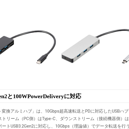
Gen2と100WPowerDeliveryに対応
ポート変換アルミハブ」は、10Gbps超高速転送とPDに対応したUSBハ
トリーム（PC側）はType-C、ダウンストリーム（接続機器側）はTyp
ートUSB3.2Gen2に対応し、10Gbps（理論値）でデータ転