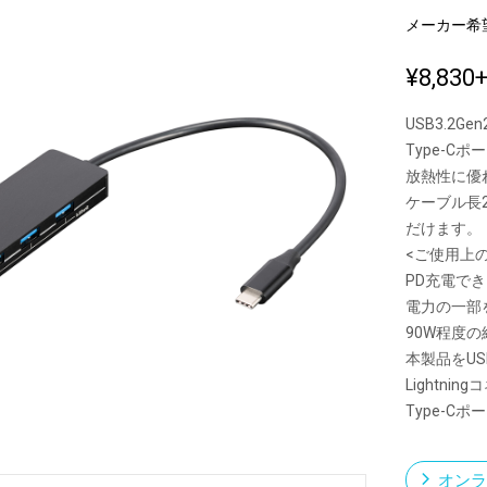
メーカー希
¥8,830
新製品一覧
USB3.2Ge
Type-Cポ
放熱性に優
ケーブル長
だけます。
<ご使用上
PD充電で
電力の一部
90W程度
本製品をU
Lightni
Type-Cポ
オンラ