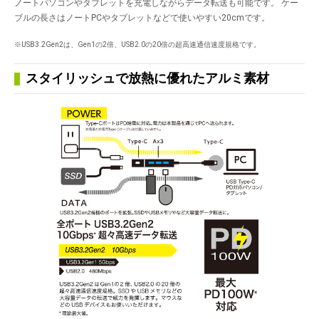
ノートパソコンやタブレットを充電しながらデータ転送も可能です。 ケー
ブルの長さはノートPCやタブレットなどで使いやすい20cmです。
※USB3.2Gen2は、Gen1の2倍、USB2.0の20倍の超高速通信速度規格です。
スタイリッシュで放熱に優れたアルミ素材