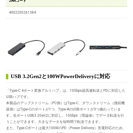
JANコード
4902205261384
USB 3.2Gen2と100WPowerDeliveryに対応
「Type-C 4ポート変換アルミハブ」は、10Gbps超高速転送とPDに対応した
USBハブです。
本製品のアップストリーム（PC側）はType-C、ダウンストリーム（接続機
器側）はType-Cのポートが1つ、Type-AのUSBポートが3つ備わっていま
す。全ポートUSB3.2Gen2に対応し、10Gbps（理論値）でデータ転送を行
うことができます。大きなデータを短時間で転送できます。
また、Type-Cポートは最大100WのPD（Power Delivery）充電対応のため、