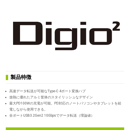
製品特徴
高速データ転送が可能なType-C 4ポート変換ハブ
放熱に優れたアルミ筐体のスタイリッシュなデザイン
最大PD100Wの充電が可能。PD対応のノートパソコンやタブレットを給
電しながら使用できる。
全ポートUSB3.2Gen2 10Gbpsでデータ転送（理論値）