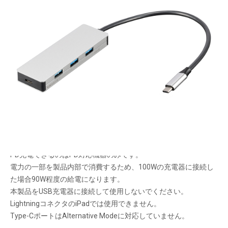
高性能を拡張。10Gbps超高速転送。
メーカー希望小売価格：
¥8,830
+ 税
USB3.2Gen2(10Gbps)規格に対応。
Type-Cポートは最大100WのPD(PowerDelivery)充電にも対応。
放熱性に優れ、強靭で美しいアルミ筐体。
ケーブル長20cm。ノートPC、タブレット型PC、どちらでもお使
いいただけます。
<ご使用上の注意>
PD充電できるのはPD対応機器のみです。
電力の一部を製品内部で消費するため、100Wの充電器に接続し
た場合90W程度の給電になります。
本製品をUSB充電器に接続して使用しないでください。
LightningコネクタのiPadでは使用できません。
Type-CポートはAlternative Modeに対応していません。