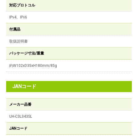
対応プロトコル
IPv4、IPv6
付属品
取扱説明書
パッケージ寸法/重量
約W102xD35xH180mm/85g
JANコード
メーカー品番
UH-C3L343SL
JANコード