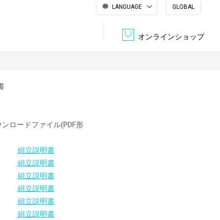
LANGUAGE
GLOBAL
English
繁體中文
简体中文
한국어
日本語
オンラインショップ
書
文書管理・機密抹消
会社概要
収納・整理用品
ファニチャー
DPS（データ・プリント・サービス）
認証一覧
ウンロードファイル(PDF形
筆記具
パソコン周辺機器
組立説明書
サステナブルな紙器製品「asue（あすえ）」
ボード用品
事務用品
組立説明書
組立説明書
組立説明書
キャラクター・
学童用品
組立説明書
シリーズ商品
組立説明書