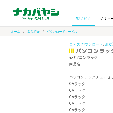
製品紹介
ソリュ
ホーム
製品紹介
ダウンロードサービス
フォトフ
BPO
トップメッセージ
ロアスダウンロード
/
組立
（ビジネス・プロセス・アウトソーシング）
アルバム
額縁
●パソコンラック
オーダー手帳・ノベルティ制作
IR情報
商品名
プリンタ用紙
ノート・
パソコンラックチェアセ
スマートフォン・
ドキュメントスキャニングサービス
サステナビリティ
ゲーム関
OAラック
タブレット関連
OAラック
OAラック
導入事例
防災・
シルバー
OAラック
セキュリティ用品
OAラック