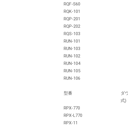
RQF-S60
RQK-101
RQP-201
新製品一覧
RQP-202
RQS-103
RUN-101
RUN-103
RUN-102
RUN-104
RUN-105
RUN-106
型番
ダ
式)
RPX-770
RPX-L770
RPX-11