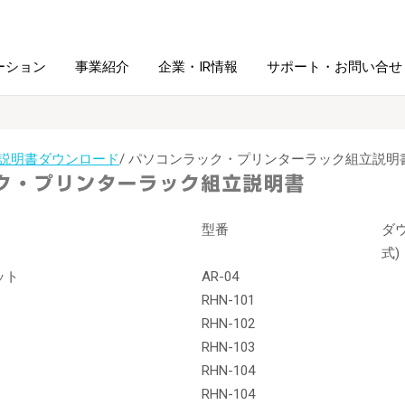
ーション
事業紹介
企業・IR情報
サポート・お問い合せ
レーム・
シュレッダ・
説明書ダウンロード
図書館ソリューション
経営方針
/ パソコンラック・プリンターラック組立説明
ラミネータ
ファイル・
学校ソリューション
沿革
型番
ダ
紙製品
ホルダー用品
式)
ット
AR-04
総務＋クリエイティブ
採用情報
連
デジタルカメラ関連
RHN-101
RHN-102
RHN-103
デジタル文具
RHN-104
RHN-104