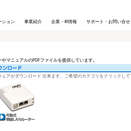
ーション
事業紹介
企業・IR情報
サポート・お問い合せ
レーム・
シュレッダ・
図書館ソリューション
経営方針
ラミネータ
やマニュアルのPDFファイルを提供しています。
ファイル・
学校ソリューション
沿革
紙製品
ウェアがダウンロード 出来ます。ご希望のカテゴリをクリックして
ホルダー用品
総務＋クリエイティブ
採用情報
連
デジタルカメラ関連
デジタル文具