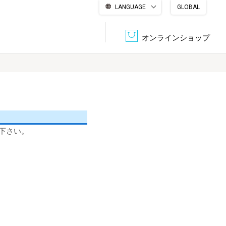
LANGUAGE
GLOBAL
English
繁體中文
简体中文
한국어
日本語
オンラインショップ
文書管理・機密抹消
会社概要
収納・整理用品
ファニチャー
DPS（データ・プリント・サービス）
認証一覧
筆記具
パソコン周辺機器
下さい。
サステナブルな紙器製品「asue（あすえ）」
ボード用品
事務用品
キャラクター・
学童用品
シリーズ商品