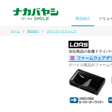
製品紹介
ソリュ
ホーム
製品紹介
ダウンロードサービス
フォトフ
BPO
トップメッセージ
（ビジネス・プロセス・アウトソーシング）
アルバム
額縁
当社商品の各種ドライバー
オーダー手帳・ノベルティ制作
IR情報
プリンタ用紙
ノート・
デバイス商品のファーム
スマートフォン・
ドキュメントスキャニングサービス
サステナビリティ
ゲーム関
タブレット関連
導入事例
防災・
シルバー
セキュリティ用品