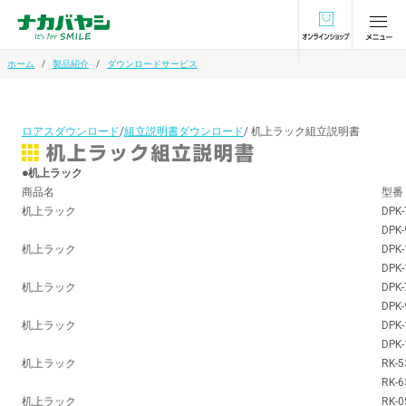
オンラインショ
ホーム
製品紹介
ダウンロードサービス
ロアスダウンロード
/
組立説明書ダウンロード
/ 机上ラック組立説明書
●机上ラック
商品名
型番
机上ラック
DPK-
DPK-
机上ラック
DPK-
DPK-
机上ラック
DPK-
DPK-
机上ラック
DPK-
DPK-
机上ラック
RK-5
RK-6
机上ラック
RK-0