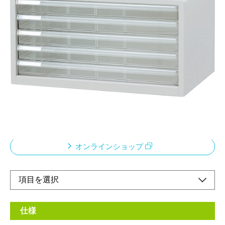
浅5段 A3ヨコ型
メーカー希望小売価格：
¥19,800
+ 税
書類や小物の収納のベストツール。「グリーン購入法」適合。環
境に配慮した設計となっています。カラー分類ができるタイトル
シール付きです。シールは5色の使い分けができます。仕切り板
（別売り）を使って引き出し内を小分けできるので、細かいアイ
テムの整理・収納に便利です。
オンラインショップ
仕様