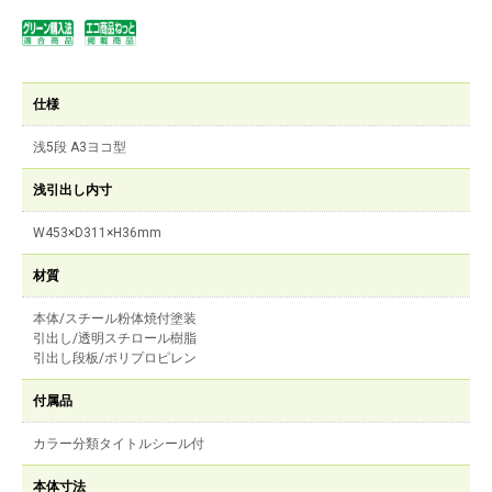
仕様
浅5段 A3ヨコ型
浅引出し内寸
W453×D311×H36mm
材質
本体/スチール粉体焼付塗装
引出し/透明スチロール樹脂
引出し段板/ポリプロピレン
付属品
カラー分類タイトルシール付
本体寸法