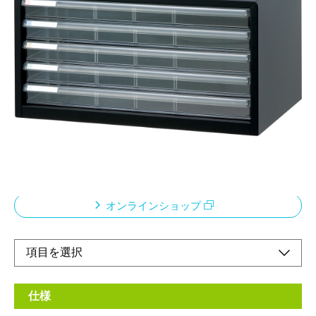
浅5段 A3ヨコ型
メーカー希望小売価格：
¥19,800
+ 税
書類や小物の収納のベストツール。「グリーン購入法」適合。環
境に配慮した設計となっています。カラー分類ができるタイトル
シール付きです。シールは5色の使い分けができます。仕切り板
（別売り）を使って引き出し内を小分けできるので、細かいアイ
テムの整理・収納に便利です。
オンラインショップ
仕様