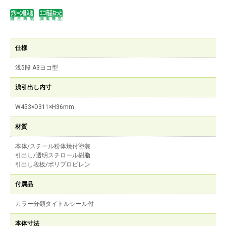
仕様
浅5段 A3ヨコ型
浅引出し内寸
W453×D311×H36mm
材質
本体/スチール粉体焼付塗装
引出し/透明スチロール樹脂
引出し段板/ポリプロピレン
付属品
カラー分類タイトルシール付
本体寸法