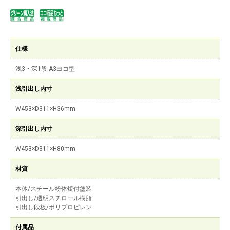
仕様
浅3・深1段 A3ヨコ型
浅引出し内寸
W453×D311×H36mm
深引出し内寸
W453×D311×H80mm
材質
本体/スチール粉体焼付塗装
引出し/透明スチロール樹脂
引出し段板/ポリプロピレン
付属品