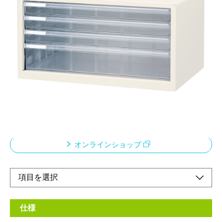
浅3・深1段 A3ヨコ型
メーカー希望小売価格：
¥19,800
+ 税
書類や小物の収納のベストツール。「グリーン購入法」適合。環
境に配慮した設計となっています。カラー分類ができるタイトル
シール付きです。シールは5色の使い分けができます。仕切り板
（別売り）を使って引き出し内を小分けできるので、細かいアイ
テムの整理・収納に便利です。
オンラインショップ
仕様