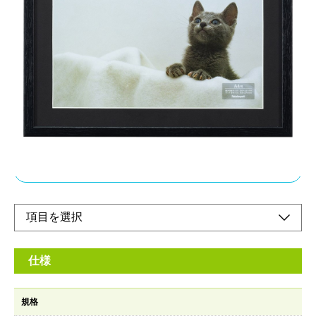
シンプルな写真額。モノトーンスタイルや北欧モ
ダンなど、様々なデザインと相性が良いフレーム
です。
メーカー希望小売価格：
¥3,160
+ 税
シンプルな形状の写真額はリビングにも子供部屋にも相性良し。
写真が映えるマット付き写真サイズに合わせて選べます。
オンラインショップ
仕様
規格