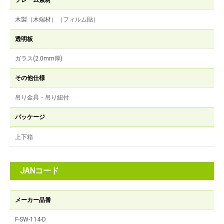
フレーム素材
木製（木端材）（フィルム貼）
透明板
ガラス(2.0mm厚)
その他仕様
吊り金具・吊り紐付
パッケージ
上下箱
JANコード
メーカー品番
F-SW-114-D