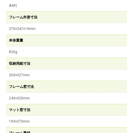
A4判
フレーム外形寸法
270×347×19mm
本体重量
820g
収納用紙寸法
250×327mm
フレーム窓寸法
243×320mm
マット窓寸法
193×270mm