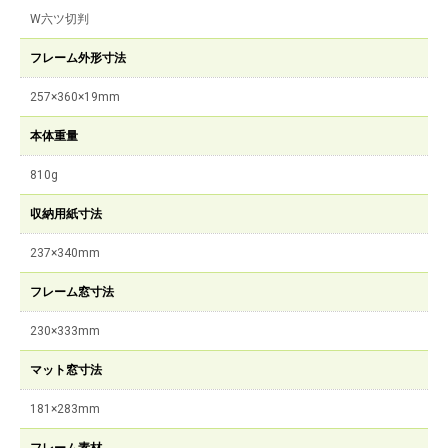
W六ツ切判
フレーム外形寸法
257×360×19mm
本体重量
810g
収納用紙寸法
237×340mm
フレーム窓寸法
230×333mm
マット窓寸法
181×283mm