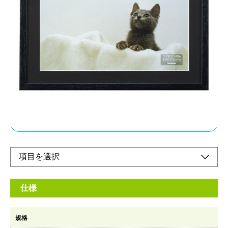
シンプルな写真額。モノトーンスタイルや北欧モ
ダンなど、様々なデザインと相性が良いフレーム
です。
メーカー希望小売価格：
¥3,060
+ 税
シンプルな形状の写真額はリビングにも子供部屋にも相性良し。
写真が映えるマット付き写真サイズに合わせて選べます。
オンラインショップ
仕様
規格