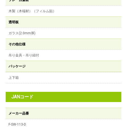
フレーム素材
木製（木端材）（フィルム貼）
透明板
ガラス(2.0mm厚)
その他仕様
吊り金具・吊り紐付
パッケージ
上下箱
JANコード
メーカー品番
F-SW-113-D