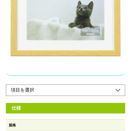
シンプルな写真額。モノトーンスタイルや北欧モ
ダンなど、様々なデザインと相性が良いフレーム
です。
メーカー希望小売価格：
¥1,950
+ 税
シンプルな形状の写真額はリビングにも子供部屋にも相性良し。
写真が映えるマット付き写真サイズに合わせて選べます。
オンラインショップ
仕様
規格