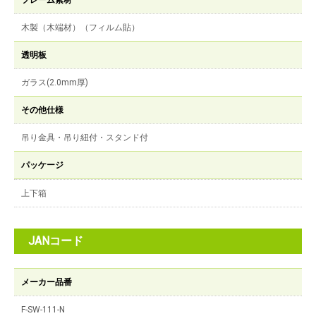
フレーム素材
木製（木端材）（フィルム貼）
透明板
ガラス(2.0mm厚)
その他仕様
吊り金具・吊り紐付・スタンド付
パッケージ
上下箱
JANコード
メーカー品番
F-SW-111-N