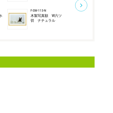
F-SW-113-N
F-SW-113-D
ホ
木製写真額 W六ツ
木製写真額 
切 ナチュラル
切 ブラッ