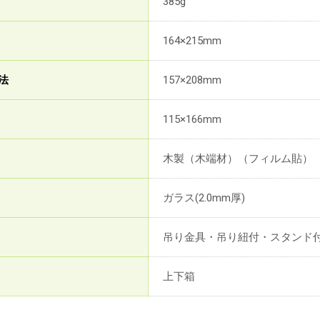
385g
164×215mm
法
157×208mm
115×166mm
木製（木端材）（フィルム貼）
ガラス(2.0mm厚)
吊り金具・吊り紐付・スタンド
上下箱