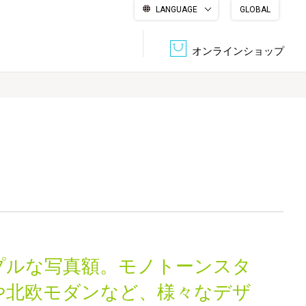
LANGUAGE
GLOBAL
English
繁體中文
简体中文
한국어
日本語
オンラインショップ
文書管理・機密抹消
会社概要
収納・整理用品
ファニチャー
DPS（データ・プリント・サービス）
認証一覧
筆記具
パソコン周辺機器
サステナブルな紙器製品「asue（あすえ）」
ボード用品
事務用品
プルな写真額。モノトーンスタ
キャラクター・
学童用品
シリーズ商品
や北欧モダンなど、様々なデザ