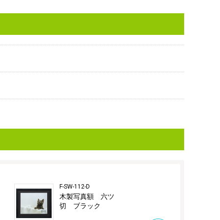
F-SW-112-D
F-SW-113-W
木製写真額 六ツ
木製写真額 
切 ブラック
切 ホワイ