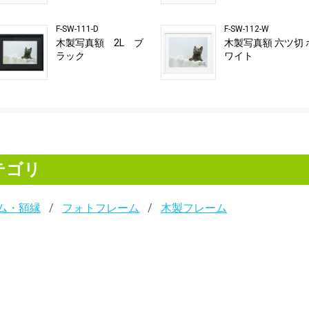
F-SW-111-D
F-SW-112-W
木製写真額 2L ブ
木製写真額 六ツ切 
ラック
ワイト
テゴリ
ム・額縁
フォトフレーム
木製フレーム