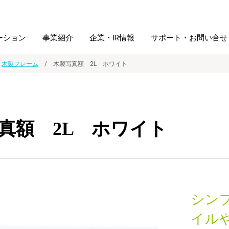
ーション
事業紹介
企業・IR情報
サポート・お問い合せ
木製フレーム
木製写真額 2L ホワイト
レーム・
シュレッダ・
図書館ソリューション
経営方針
ラミネータ
真額 2L ホワイト
ファイル・
学校ソリューション
沿革
紙製品
ホルダー用品
総務＋クリエイティブ
採用情報
連
デジタルカメラ関連
シン
デジタル文具
イル