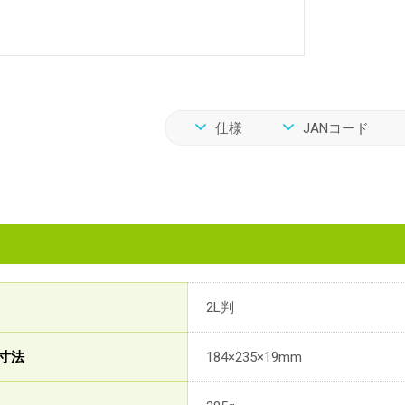
仕様
JANコード
2L判
寸法
184×235×19mm