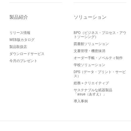
製品紹介
ソリューション
リリース情報
BPO（ビジネス・プロセス・アウ
トソーシング）
WEB版カタログ
図書館ソリューション
製品取扱店
文書管理・機密抹消
ダウンロードサービス
オーダー手帳・ノベルティ制作
今月のプレゼント
学校ソリューション
DPS（データ・プリント・サービ
ス）
総務＋クリエイティブ
サステナブルな紙器製品
「asue（あすえ）」
導入事例