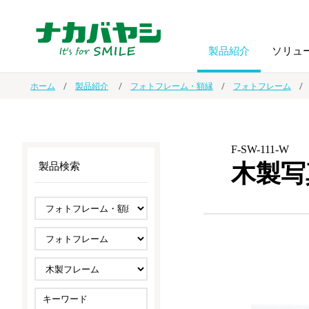
製品紹介
ソリュ
ホーム
製品紹介
フォトフレーム・額縁
フォトフレーム
フォトフ
BPO
トップメッセージ
（ビジネス・プロセス・アウトソーシング）
アルバム
額縁
F-SW-111-W
木製写
製品検索
オーダー手帳・ノベルティ制作
IR情報
プリンタ用紙
ノート・
スマートフォン・
ドキュメントスキャニングサービス
サステナビリティ
ゲーム関
タブレット関連
導入事例
防災・
シルバー
セキュリティ用品