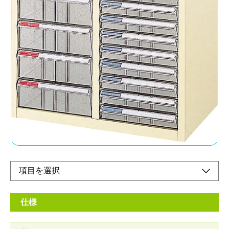
浅10段・深5段 A4タテ型
メーカー希望小売価格：
¥40,800
+ 税
カラー分類でスピィーディな書類整理。見出し部は45度の傾斜付
きです。立ったままでも見出しカードが一目で読みとれます。・
8通りに使える見出しカード付。見出しカードは2種類の折り方に
より、8通りに使い分けることができます。
オンラインショップ
仕様