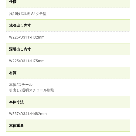
仕様
浅10段深5段 A4タテ型
浅引出し内寸
W225×D311×H32mm
深引出し内寸
W225×D311×H75mm
材質
本体/スチール
引出し/透明スチロール樹脂
本体寸法
W537×D341×H482mm
本体重量