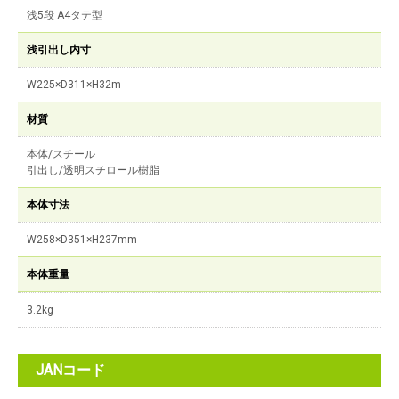
浅5段 A4タテ型
浅引出し内寸
W225×D311×H32m
材質
本体/スチール
引出し/透明スチロール樹脂
本体寸法
W258×D351×H237mm
本体重量
3.2kg
JANコード