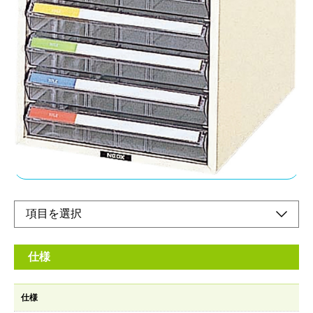
浅5段 A4タテ型
メーカー希望小売価格：
¥10,400
+ 税
カラー分類でスピィーディな書類整理。見出し部は45度の傾斜付
きです。立ったままでも見出しカードが一目で読みとれます。・
8通りに使える見出しカード付。見出しカードは2種類の折り方に
より、8通りに使い分けることができます。
オンラインショップ
仕様
仕様