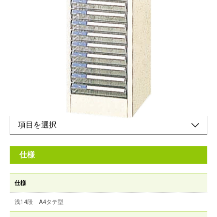
浅14段 A4タテ型
メーカー希望小売価格：
¥39,200
+ 税
カラー分類でスピィーディな書類整理。見出し部は45度の傾斜付
きです。立ったままでも見出しカードが一目で読みとれます。
オンラインショップ
仕様
仕様
浅14段 A4タテ型