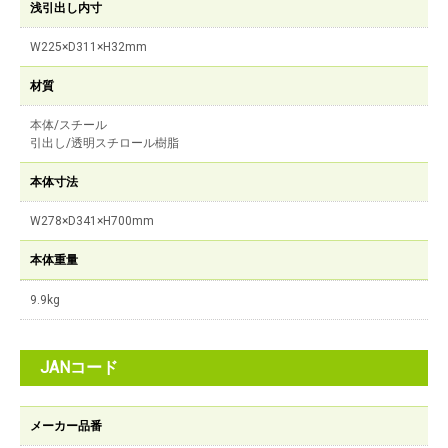
浅引出し内寸
W225×D311×H32mm
材質
本体/スチール
引出し/透明スチロール樹脂
本体寸法
W278×D341×H700mm
本体重量
9.9kg
JANコード
メーカー品番