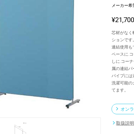
メーカー希
¥21,70
新製品一覧
芯材がなく
ションです
連結使用も
ペースに.
しに.コー
属の連結パ
パイプには
洗濯可能の
てます。
オンラ
取扱説明