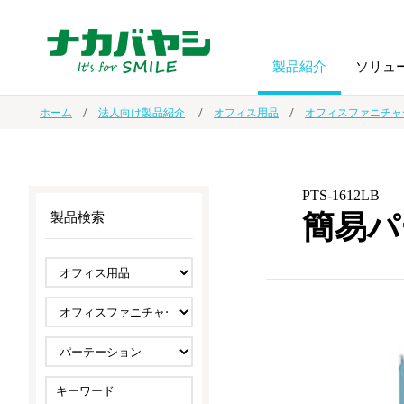
製品紹介
ソリュ
ホーム
法人向け製品紹介
オフィス用品
オフィスファニチャ
フォトフ
BPO
トップメッセージ
（ビジネス・プロセス・アウトソーシング）
アルバム
額縁
PTS-1612LB
簡易パ
製品検索
オーダー手帳・ノベルティ制作
IR情報
プリンタ用紙
ノート・
スマートフォン・
ドキュメントスキャニングサービス
サステナビリティ
ゲーム関
タブレット関連
導入事例
防災・
シルバー
セキュリティ用品