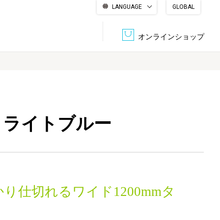
LANGUAGE
GLOBAL
English
繁體中文
简体中文
한국어
日本語
オンラインショップ
文書管理・機密抹消
会社概要
収納・整理用品
ファニチャー
0 ライトブルー
DPS（データ・プリント・サービス）
認証一覧
筆記具
パソコン周辺機器
サステナブルな紙器製品「asue（あすえ）」
ボード用品
事務用品
り仕切れるワイド1200mmタ
キャラクター・
学童用品
シリーズ商品
。