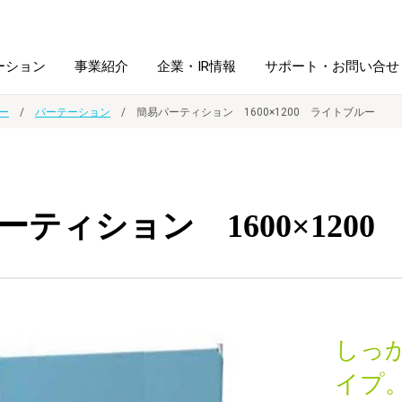
ーション
事業紹介
企業・IR情報
サポート・お問い合せ
ー
パーテーション
簡易パーティション 1600×1200 ライトブルー
レーム・
シュレッダ・
図書館ソリューション
経営方針
ラミネータ
ーティション 1600×120
ファイル・
学校ソリューション
沿革
紙製品
ホルダー用品
総務＋クリエイティブ
採用情報
連
デジタルカメラ関連
しっか
デジタル文具
イプ