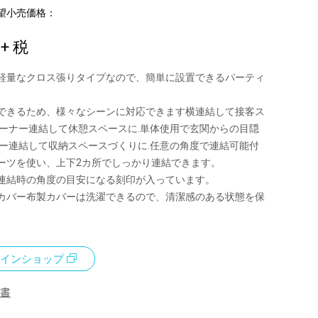
望小売価格：
0
+ 税
軽量なクロス張りタイプなので、簡単に設置できるパーティ
。
できるため、様々なシーンに対応できます横連結して接客ス
コーナー連結して休憩スペースに.単体使用で玄関からの目隠
ナー連結して収納スペースづくりに.任意の角度で連結可能付
ーツを使い、上下2カ所でしっかり連結できます。
連結時の角度の目安になる刻印が入っています。
カバー布製カバーは洗濯できるので、清潔感のある状態を保
インショップ
書