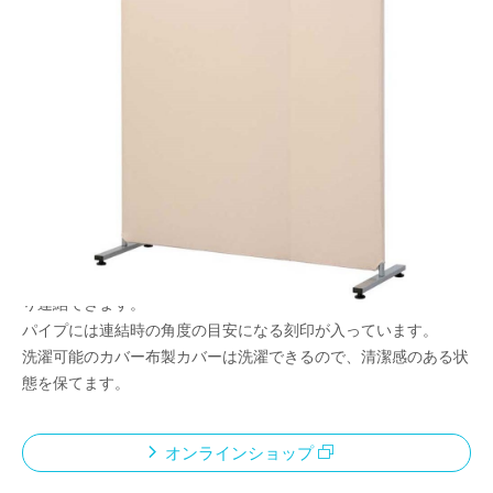
しっかり仕切れるワイド1200mmタイプ。
メーカー希望小売価格：
¥21,700
+ 税
芯材がなく軽量なクロス張りタイプなので、簡単に設置できるパ
ーティションです。
連結使用もできるため、様々なシーンに対応できます横連結して
接客スペースに.コーナー連結して休憩スペースに.単体使用で玄
関からの目隠しに.コーナー連結して収納スペースづくりに.任意
の角度で連結可能付属の連結パーツを使い、上下2カ所でしっか
り連結できます。
パイプには連結時の角度の目安になる刻印が入っています。
洗濯可能のカバー布製カバーは洗濯できるので、清潔感のある状
態を保てます。
オンラインショップ