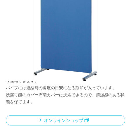
汎用性に優れた高さ160cm
メーカー希望小売価格：
¥17,000
+ 税
芯材がなく軽量なクロス張りタイプなので、簡単に設置できるパ
ーティションです。
連結使用もできるため、様々なシーンに対応できます横連結して
接客スペースに.コーナー連結して休憩スペースに.単体使用で玄
関からの目隠しに.コーナー連結して収納スペースづくりに.任意
の角度で連結可能付属の連結パーツを使い、上下2カ所でしっか
り連結できます。
パイプには連結時の角度の目安になる刻印が入っています。
洗濯可能のカバー布製カバーは洗濯できるので、清潔感のある状
態を保てます。
オンラインショップ