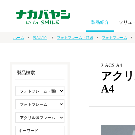
製品紹介
ソリュ
ホーム
製品紹介
フォトフレーム・額縁
フォトフレーム
フォトフ
BPO
トップメッセージ
（ビジネス・プロセス・アウトソーシング）
アルバム
額縁
ﾌ-ACS-A4
アクリ
製品検索
オーダー手帳・ノベルティ制作
IR情報
プリンタ用紙
ノート・
A4
スマートフォン・
ドキュメントスキャニングサービス
サステナビリティ
ゲーム関
タブレット関連
導入事例
防災・
シルバー
セキュリティ用品