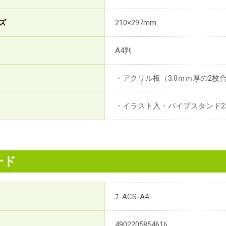
ズ
210×297mm
A4判
・アクリル板（3.0ｍｍ厚の2枚
・イラスト入・パイプスタンド
ード
ﾌ-ACS-A4
4902205854616