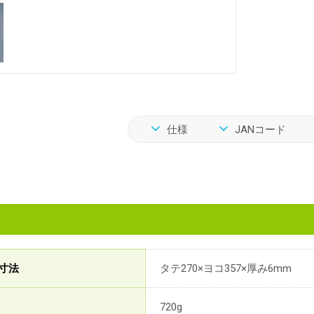
仕様
JANコード
寸法
タテ270×ヨコ357×厚み6mm
720g