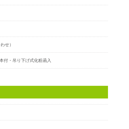
合わせ）
2本付・吊り下げ式化粧函入