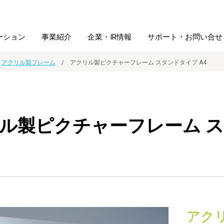
ーション
事業紹介
企業・IR情報
サポート・お問い合せ
アクリル製フレーム
アクリル製ピクチャーフレーム スタンドタイプ A4
レーム・
シュレッダ・
図書館ソリューション
経営方針
ラミネータ
ル製ピクチャーフレーム 
ファイル・
学校ソリューション
沿革
紙製品
ホルダー用品
総務＋クリエイティブ
採用情報
連
デジタルカメラ関連
デジタル文具
アク