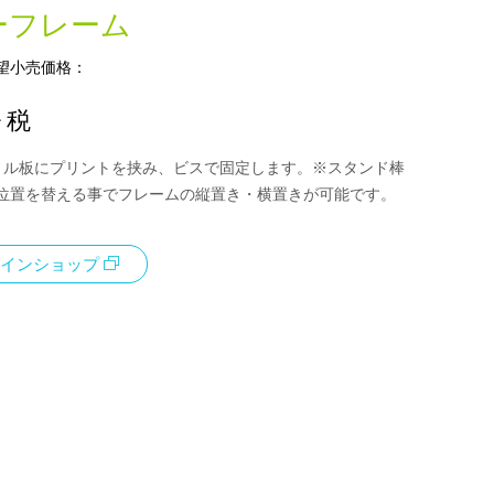
ーフレーム
望小売価格：
+ 税
リル板にプリントを挟み、ビスで固定します。※スタンド棒
位置を替える事でフレームの縦置き・横置きが可能です。
インショップ