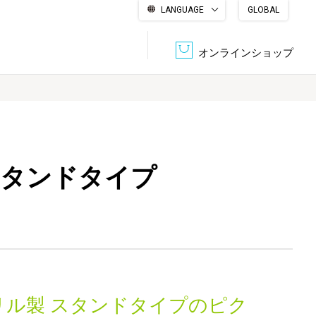
LANGUAGE
GLOBAL
English
繁體中文
简体中文
한국어
日本語
オンラインショップ
文書管理・機密抹消
会社概要
収納・整理用品
ファニチャー
スタンドタイプ
DPS（データ・プリント・サービス）
認証一覧
筆記具
パソコン周辺機器
サステナブルな紙器製品「asue（あすえ）」
ボード用品
事務用品
キャラクター・
学童用品
シリーズ商品
リル製 スタンドタイプのピク