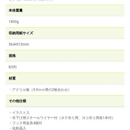
本体重量
1800g
収納用紙サイズ
364×515mm
規格
B3判
材質
・アクリル板（3.0ｍｍ厚の2枚合わせ）
その他仕様
・イラスト入
・吊下げ用スチールワイヤー付（タテ吊り用、ヨコ吊り用各1本付）
・フック用金具4個付
・化粧函入