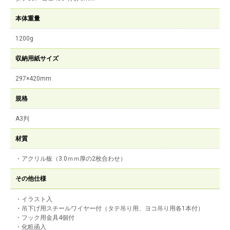
本体重量
1200g
収納用紙サイズ
297×420mm
規格
A3判
材質
・アクリル板（3.0ｍｍ厚の2枚合わせ）
その他仕様
・イラスト入
・吊下げ用スチールワイヤー付（タテ吊り用、ヨコ吊り用各1本付）
・フック用金具4個付
・化粧函入