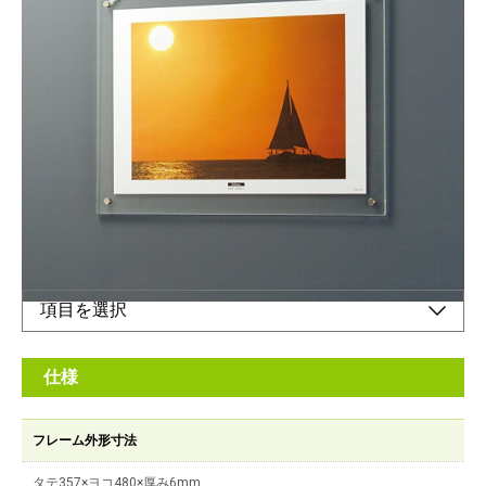
アクリル製 壁掛けタイプのピクチャーフレーム
メーカー希望小売価格：
¥6,160
+ 税
※壁に取り付ける金具（フック）は付属しておりません。市販の
壁の種類にあった専用金具（フック）をご使用ください。
オンラインショップ
仕様
フレーム外形寸法
タテ357×ヨコ480×厚み6mm