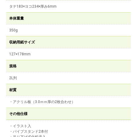
タテ183×ヨコ234×厚み6mm
本体重量
350g
収納用紙サイズ
127×178mm
規格
2L判
材質
・アクリル板（3.0ｍｍ厚の2枚合わせ）
その他仕様
・イラスト入
・パイプスタンド2本付