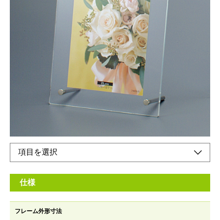
アクリル製 スタンドタイプのピクチャーフレーム
メーカー希望小売価格：
¥2,140
+ 税
2枚のアクリル板にプリントを挟み、ビスで固定します。※スタ
ンド棒の取り付け位置を替える事でフレームの縦置き・横置きが
可能です。
オンラインショップ
仕様
フレーム外形寸法