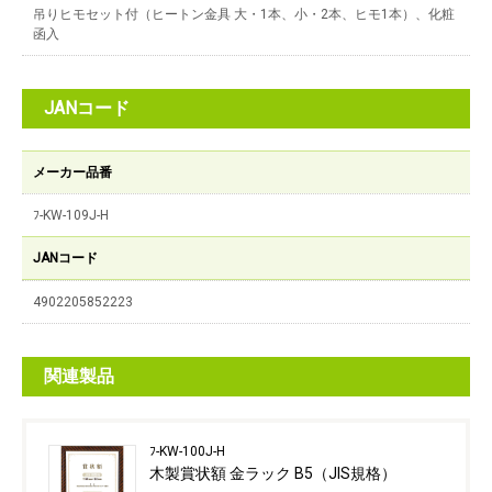
吊りヒモセット付（ヒートン金具 大・1本、小・2本、ヒモ1本）、化粧
函入
JANコード
メーカー品番
ﾌ-KW-109J-H
JANコード
4902205852223
関連製品
ﾌ-KW-100J-H
木製賞状額 金ラック B5（JIS規格）