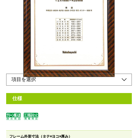
木目調のシマ模様が美しい額縁
メーカー希望小売価格：
¥3,780
+ 税
表彰状、卒業証書などに。壁掛けに便利な吊りヒモセット付きで
す。
オンラインショップ
仕様
フレーム外形寸法（タテ×ヨコ×厚み）