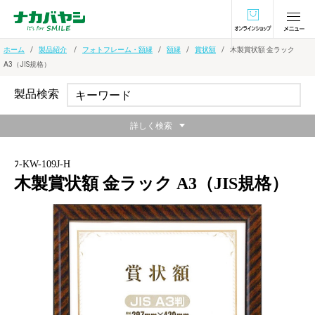
オンラインショ
ホーム
製品紹介
フォトフレーム・額縁
額縁
賞状額
木製賞状額 金ラック
A3（JIS規格）
製品検索
詳しく検索
ﾌ-KW-109J-H
木製賞状額 金ラック A3（JIS規格）