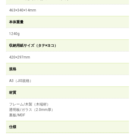
463×340×14mm
本体重量
1240g
収納用紙サイズ（タテ×ヨコ）
420×297mm
規格
A3（JIS規格）
材質
フレーム/木製（木端材）
透明板/ガラス（2.0mm厚）
裏板/MDF
仕様