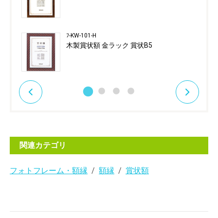
ﾌ-KW-101-H
木製賞状額 金ラック 賞状B5
関連カテゴリ
フォトフレーム・額縁
額縁
賞状額