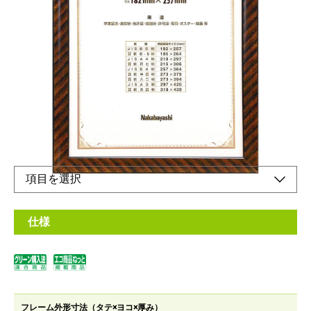
木目調のシマ模様が美しい額縁
メーカー希望小売価格：
¥2,600
+ 税
表彰状、卒業証書などに。壁掛けに便利な吊りヒモセット付きで
す。
オンラインショップ
仕様
フレーム外形寸法（タテ×ヨコ×厚み）