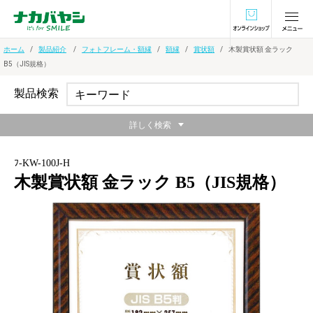
オンラインショ
ホーム
製品紹介
フォトフレーム・額縁
額縁
賞状額
木製賞状額 金ラック
B5（JIS規格）
製品検索
詳しく検索
ﾌ-KW-100J-H
木製賞状額 金ラック B5（JIS規格）