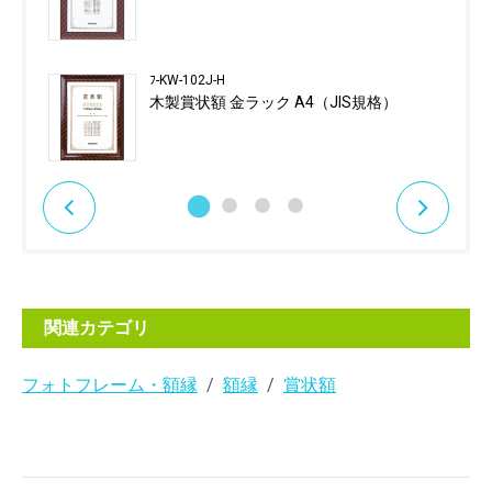
ﾌ-KW-102J-H
木製賞状額 金ラック A4（JIS規格）
関連カテゴリ
フォトフレーム・額縁
額縁
賞状額