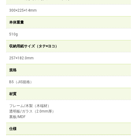
300×225×14mm
本体重量
510g
収納用紙サイズ（タテ×ヨコ）
257×182.0mm
規格
B5（JIS規格）
材質
フレーム/木製（木端材）
透明板/ガラス（2.0mm厚）
裏板/MDF
仕様