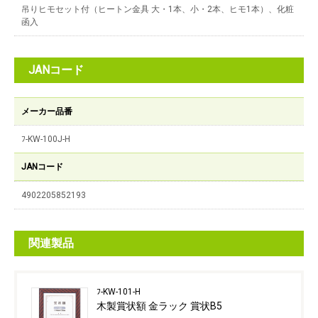
吊りヒモセット付（ヒートン金具 大・1本、小・2本、ヒモ1本）、化粧
函入
JANコード
メーカー品番
ﾌ-KW-100J-H
JANコード
4902205852193
関連製品
ﾌ-KW-101-H
木製賞状額 金ラック 賞状B5