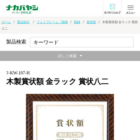
オンラインショ
ホーム
製品紹介
フォトフレーム・額縁
額縁
賞状額
木製賞状額 金ラック 賞状
八二
製品検索
詳しく検索
ﾌ-KW-107-H
木製賞状額 金ラック 賞状八二