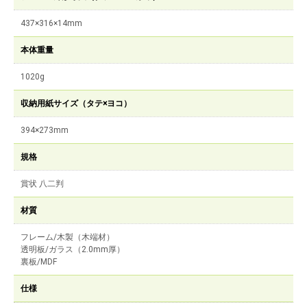
437×316×14mm
本体重量
1020g
収納用紙サイズ（タテ×ヨコ）
394×273mm
規格
賞状 八二判
材質
フレーム/木製（木端材）
透明板/ガラス（2.0mm厚）
裏板/MDF
仕様