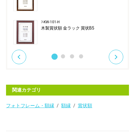
ﾌ-KW-101-H
木製賞状額 金ラック 賞状B5
関連カテゴリ
フォトフレーム・額縁
額縁
賞状額