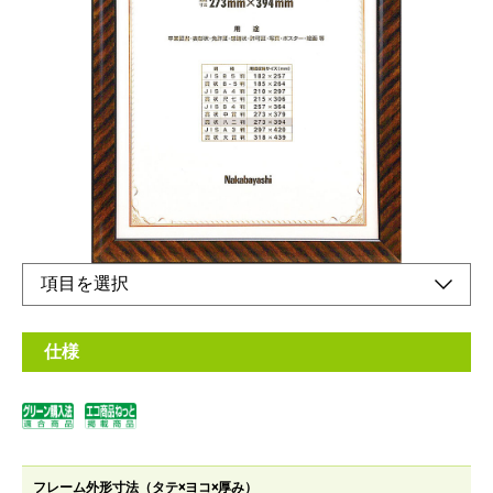
木目調のシマ模様が美しい額縁
メーカー希望小売価格：
¥3,550
+ 税
表彰状、卒業証書などに。壁掛けに便利な吊りヒモセット付きで
す。
オンラインショップ
仕様
フレーム外形寸法（タテ×ヨコ×厚み）