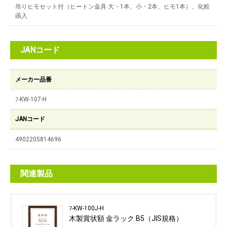
吊りヒモセット付（ヒートン金具 大・1本、小・2本、ヒモ1本）、化粧
函入
JANコード
メーカー品番
ﾌ-KW-107-H
JANコード
4902205814696
関連製品
ﾌ-KW-100J-H
木製賞状額 金ラック B5（JIS規格）