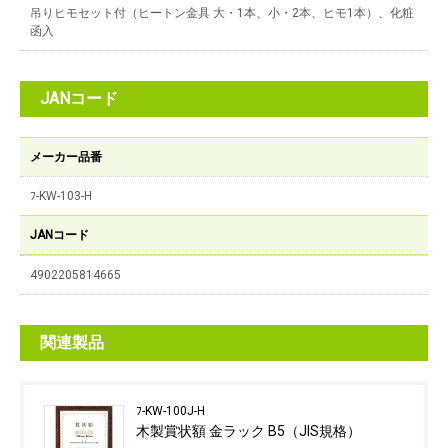
吊りヒモセット付（ヒートン金具 大・1本、小・2本、ヒモ1本）、化粧
函入
JANコード
メーカー品番
ﾌ-KW-103-H
JANコード
4902205814665
関連製品
ﾌ-KW-100J-H
木製賞状額 金ラック B5（JIS規格）