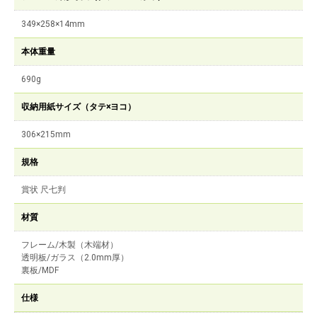
349×258×14mm
本体重量
690g
収納用紙サイズ（タテ×ヨコ）
306×215mm
規格
賞状 尺七判
材質
フレーム/木製（木端材）
透明板/ガラス（2.0mm厚）
裏板/MDF
仕様