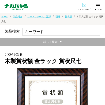
オンラインショ
ホーム
製品紹介
フォトフレーム・額縁
額縁
賞状額
木製賞状額 金ラック 賞状
尺七
製品検索
詳しく検索
ﾌ-KW-103-H
木製賞状額 金ラック 賞状尺七