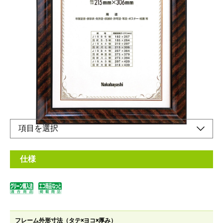
木目調のシマ模様が美しい額縁
メーカー希望小売価格：
¥2,820
+ 税
表彰状、卒業証書などに。壁掛けに便利な吊りヒモセット付きで
す。
オンラインショップ
仕様
フレーム外形寸法（タテ×ヨコ×厚み）