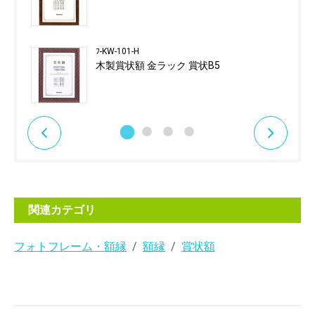
ﾌ-KW-101-H
木製賞状額 金ラック 賞状B5
関連カテゴリ
フォトフレーム・額縁
額縁
賞状額