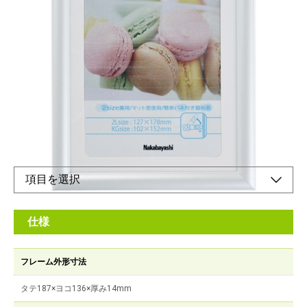
パステルカラーな樹脂製フォトフレーム
メーカー希望小売価格：
¥1,400
+ 税
マット台紙使用で2種類のサイズに対応できます。
オンラインショップ
仕様
フレーム外形寸法
タテ187×ヨコ136×厚み14mm