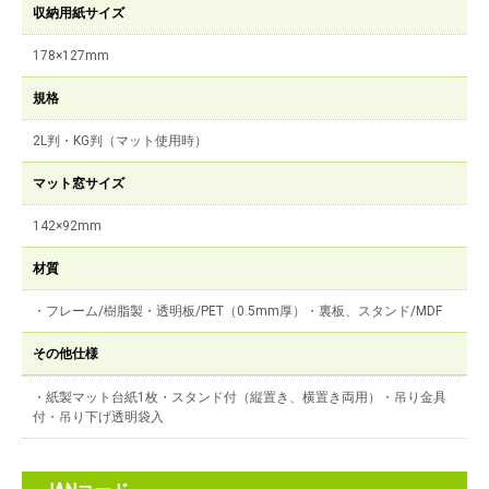
収納用紙サイズ
178×127mm
規格
2L判・KG判（マット使用時）
マット窓サイズ
142×92mm
材質
・フレーム/樹脂製・透明板/PET（0.5mm厚）・裏板、スタンド/MDF
その他仕様
・紙製マット台紙1枚・スタンド付（縦置き、横置き両用）・吊り金具
付・吊り下げ透明袋入