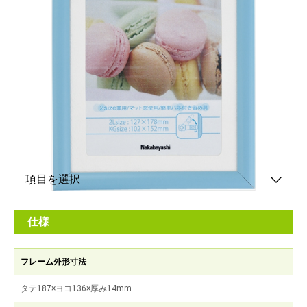
パステルカラーな樹脂製フォトフレーム
メーカー希望小売価格：
¥1,400
+ 税
マット台紙使用で2種類のサイズに対応できます。
オンラインショップ
仕様
フレーム外形寸法
タテ187×ヨコ136×厚み14mm