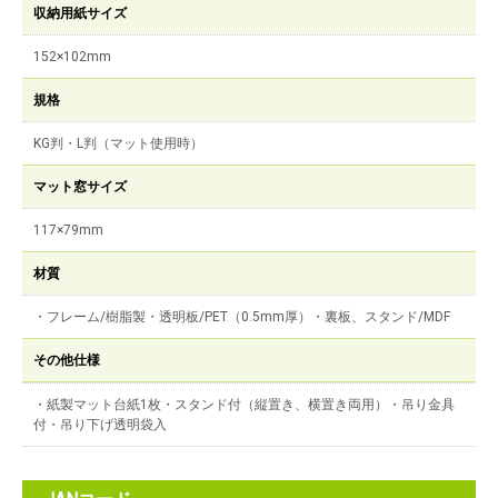
収納用紙サイズ
152×102mm
規格
KG判・L判（マット使用時）
マット窓サイズ
117×79mm
材質
・フレーム/樹脂製・透明板/PET（0.5mm厚）・裏板、スタンド/MDF
その他仕様
・紙製マット台紙1枚・スタンド付（縦置き、横置き両用）・吊り金具
付・吊り下げ透明袋入