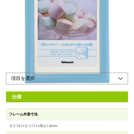
パステルカラーな樹脂製フォトフレーム
メーカー希望小売価格：
¥1,070
+ 税
マット台紙使用で2種類のサイズに対応できます。
オンラインショップ
仕様
フレーム外形寸法
タテ161×ヨコ111×厚み14mm