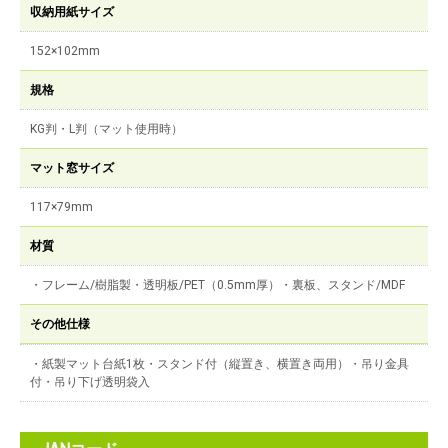
収納用紙サイズ
152×102mm
規格
KG判・L判（マット使用時）
マット窓サイズ
117×79mm
材質
・フレーム/樹脂製・透明板/PET（0.5mm厚）・裏板、スタンド/MDF
その他仕様
・紙製マット台紙1枚・スタンド付（縦置き、横置き両用）・吊り金具
付・吊り下げ透明袋入