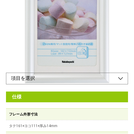
パステルカラーな樹脂製フォトフレーム
メーカー希望小売価格：
¥1,070
+ 税
マット台紙使用で2種類のサイズに対応できます。
オンラインショップ
仕様
フレーム外形寸法
タテ161×ヨコ111×厚み14mm