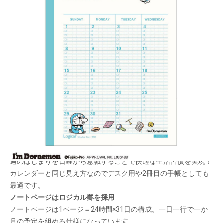
ロジカルノートタイプのスケジュール帳！ アイム
ドラえもんのデザイン。
メーカー希望小売価格：
¥550
+ 税
生産終了品
裏面も可愛いキャラクターデザイン！
日曜始まり
週のはじまりを日曜から意識することで快適な生活習慣を実現！
カレンダーと同じ見え方なのでデスク用や2冊目の手帳としても
最適です。
ノートページはロジカル罫を採用
ノートページは1ページ＝24時間×31日の構成。一日一行で一か
月の予定を組める仕様になっています。