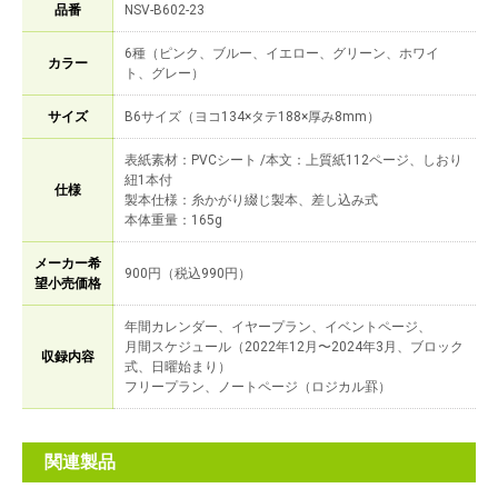
品番
NSV-B602-23
6種（ピンク、ブルー、イエロー、グリーン、ホワイ
カラー
ト、グレー）
サイズ
B6サイズ（ヨコ134×タテ188×厚み8mm）
表紙素材：PVCシート /本文：上質紙112ページ、しおり
紐1本付
仕様
製本仕様：糸かがり綴じ製本、差し込み式
本体重量：165g
メーカー希
900円（税込990円）
望小売価格
年間カレンダー、イヤープラン、イベントページ、
月間スケジュール（2022年12月〜2024年3月、ブロック
収録内容
式、日曜始まり）
フリープラン、ノートページ（ロジカル罫）
関連製品