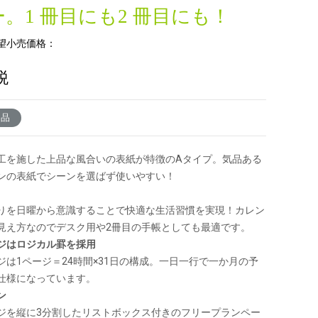
。1 冊目にも2 冊目にも！
望小売価格：
税
了品
工を施した上品な風合いの表紙が特徴のAタイプ。気品ある
ンの表紙でシーンを選ばず使いやすい！
りを日曜から意識することで快適な生活習慣を実現！カレン
見え方なのでデスク用や2冊目の手帳としても最適です。
ジはロジカル罫を採用
ジは1ページ＝24時間×31日の構成。一日一行で一か月の予
仕様になっています。
ン
ジを縦に3分割したリストボックス付きのフリープランペー