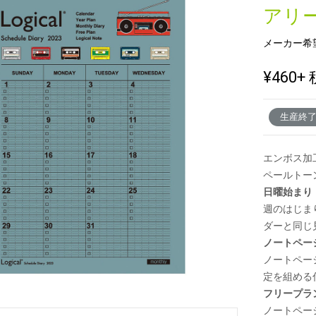
アリー
メーカー希
新製品一覧
¥460
+ 
生産終
エンボス加
ペールトー
日曜始まり
週のはじま
ダーと同じ
ノートペー
ノートペー
定を組める
フリープラ
ノートペー