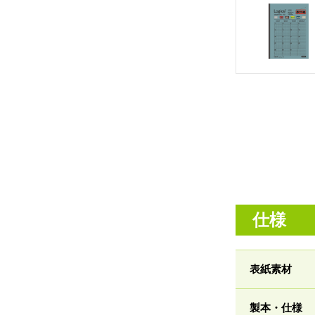
仕様
表紙素材
製本・仕様