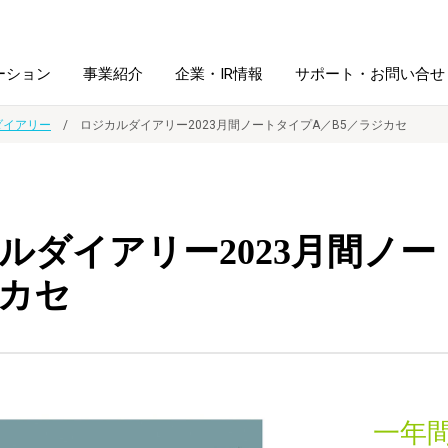
ーション
事業紹介
企業・IR情報
サポート・お問い合せ
ダイアリー
ロジカルダイアリー2023月間ノートタイプA／B5／ラジカセ
レーム・
シュレッダ・
図書館ソリューション
経営方針
ラミネータ
ルダイアリー2023月間ノー
ファイル・
学校ソリューション
沿革
紙製品
ホルダー用品
カセ
総務＋クリエイティブ
採用情報
連
デジタルカメラ関連
デジタル文具
一年