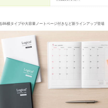
えるB6横タイプや大容量ノートページ付きなど新ラインアップ登場