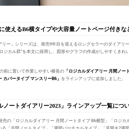
緒に使えるB6横タイプや大容量ノートページ付き
アリー」シリーズは、発売9年目を迎えるロングセラーのダイアリ
“ロジカル罫”を本文に採用し、図形やグラフの作成がしやすくきれ
PCの前に置いて作業しやすい横長の
「ロジカルダイアリー 月間ノー
 カバータイプ マンスリー
B6」
をラインアップに追加しました。
ルノートダイアリー2023」ラインアップ一覧につ
新発売の「ロジカルダイアリー 月間ノートタイプ B6横型」「ロジカ
いる「月間ノートタイプ」「週間バーチカルタイプ」「見開き2週間