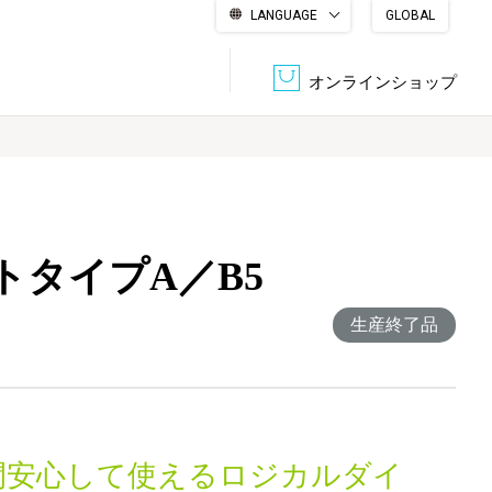
LANGUAGE
GLOBAL
English
繁體中文
简体中文
한국어
日本語
オンラインショップ
文書管理・機密抹消
会社概要
収納・整理用品
ファニチャー
トタイプA／B5
DPS（データ・プリント・サービス）
認証一覧
筆記具
パソコン周辺機器
生産終了品
サステナブルな紙器製品「asue（あすえ）」
ボード用品
事務用品
キャラクター・
学童用品
シリーズ商品
間安心して使えるロジカルダイ