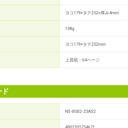
ヨコ179×タテ252×厚み4mm
138g
ヨコ179×タテ252mm
上質紙・64ページ
ード
NS-B502-23AS2
4902205754671