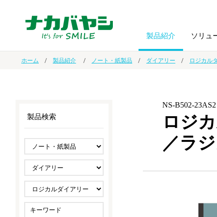
製品紹介
ソリュ
ホーム
製品紹介
ノート・紙製品
ダイアリー
ロジカル
フォトフ
BPO
トップメッセージ
（ビジネス・プロセス・アウトソーシング）
アルバム
額縁
NS-B502-23AS2
ロジカ
製品検索
オーダー手帳・ノベルティ制作
IR情報
プリンタ用紙
ノート・
／ラジ
スマートフォン・
ドキュメントスキャニングサービス
サステナビリティ
ゲーム関
タブレット関連
導入事例
防災・
シルバー
セキュリティ用品