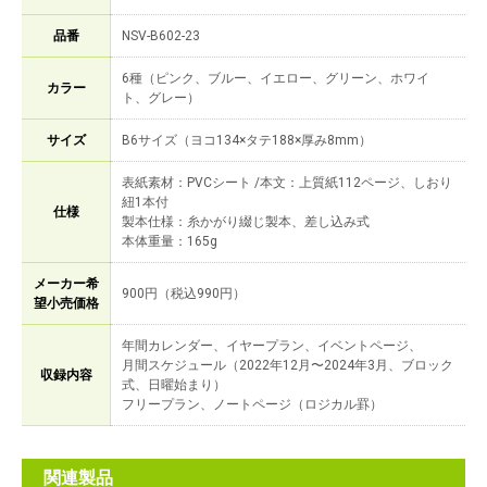
品番
NSV-B602-23
6種（ピンク、ブルー、イエロー、グリーン、ホワイ
カラー
ト、グレー）
サイズ
B6サイズ（ヨコ134×タテ188×厚み8mm）
表紙素材：PVCシート /本文：上質紙112ページ、しおり
紐1本付
仕様
製本仕様：糸かがり綴じ製本、差し込み式
本体重量：165g
メーカー希
900円（税込990円）
望小売価格
年間カレンダー、イヤープラン、イベントページ、
月間スケジュール（2022年12月〜2024年3月、ブロック
収録内容
式、日曜始まり）
フリープラン、ノートページ（ロジカル罫）
関連製品