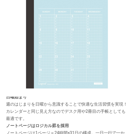
一年間安心して使えるロジカルダイアリー。1 冊
目にも2 冊目にも！
メーカー希望小売価格：
¥370
+ 税
生産終了品
エンボス加工を施した上品な風合いの表紙が特徴のAタイプ。気
品あるペールトーンの表紙でシーンを選ばず使いやすい！
日曜始まり
週のはじまりを日曜から意識することで快適な生活習慣を実現！
カレンダーと同じ見え方なのでデスク用や2冊目の手帳としても
最適です。
ノートページはロジカル罫を採用
ノートページは1ページ＝24時間×31日の構成。一日一行で一か