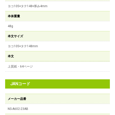
ヨコ105×タテ148×厚み4mm
本体重量
48g
本文サイズ
ヨコ105×タテ148mm
本文
上質紙・64ページ
JANコード
メーカー品番
NS-A602-23AB