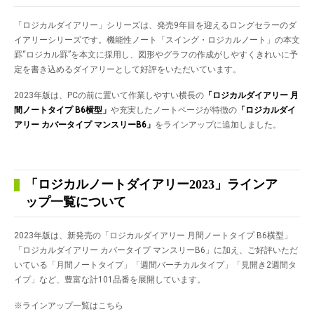
「ロジカルダイアリー」シリーズは、発売9年目を迎えるロングセラーのダ
イアリーシリーズです。機能性ノート「スイング・ロジカルノート」の本文
罫“ロジカル罫”を本文に採用し、図形やグラフの作成がしやすくきれいに予
定を書き込めるダイアリーとして好評をいただいています。
2023年版は、PCの前に置いて作業しやすい横長の
「ロジカルダイアリー 月
間ノートタイプ
B6横型」
や充実したノートページが特徴の
「ロジカルダイ
アリー カバータイプ マンスリー
B6」
をラインアップに追加しました。
「ロジカルノートダイアリー2023」ラインア
ップ一覧について
2023年版は、新発売の「ロジカルダイアリー 月間ノートタイプ B6横型」
「ロジカルダイアリー カバータイプ マンスリーB6」に加え、ご好評いただ
いている「月間ノートタイプ」「週間バーチカルタイプ」「見開き2週間タ
イプ」など、豊富な計101品番を展開しています。
※ラインアップ一覧はこちら