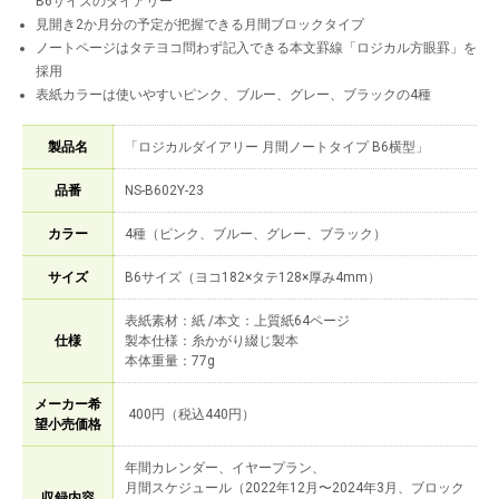
B6サイズのダイアリー
見開き2か月分の予定が把握できる月間ブロックタイプ
ノートページはタテヨコ問わず記入できる本文罫線「ロジカル方眼罫」を
採用
表紙カラーは使いやすいピンク、ブルー、グレー、ブラックの4種
製品名
「ロジカルダイアリー 月間ノートタイプ B6横型」
品番
NS-B602Y-23
カラー
4種（ピンク、ブルー、グレー、ブラック）
サイズ
B6サイズ（ヨコ182×タテ128×厚み4mm）
表紙素材：紙 /本文：上質紙64ページ
仕様
製本仕様：糸かがり綴じ製本
本体重量：77g
メーカー希
400円（税込440円）
望小売価格
年間カレンダー、イヤープラン、
月間スケジュール（2022年12月〜2024年3月、ブロック
収録内容