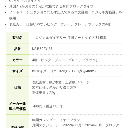
B6サイズのダイアリー
見開き2か月分の予定が把握できる月間ブロックタイプ
ノートページはタテヨコ問わず記入できる本文罫線「ロジカル方眼罫」を
採用
表紙カラーは使いやすいピンク、ブルー、グレー、ブラックの4種
製品名
「ロジカルダイアリー 月間ノートタイプ B6横型」
品番
NS-B602Y-23
カラー
4種（ピンク、ブルー、グレー、ブラック）
サイズ
B6サイズ（ヨコ182×タテ128×厚み4mm）
表紙素材：紙 /本文：上質紙64ページ
仕様
製本仕様：糸かがり綴じ製本
本体重量：77g
メーカー希
400円（税込440円）
望小売価格
年間カレンダー、イヤープラン、
月間スケジュール（2022年12月〜2024年3月、ブロック
収録内容