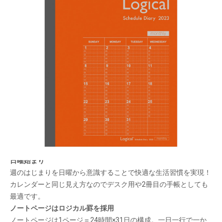
一年間安心して使えるロジカルダイアリー。1 冊
目にも2 冊目にも！
メーカー希望小売価格：
¥400
+ 税
生産終了品
丈夫なカード用紙を表紙に採用したBタイプ。シックなイメージ
でビジネスシーンでも使いやすい！
日曜始まり
週のはじまりを日曜から意識することで快適な生活習慣を実現！
カレンダーと同じ見え方なのでデスク用や2冊目の手帳としても
最適です。
ノートページはロジカル罫を採用
ノートページは1ページ＝24時間×31日の構成。一日一行で一か