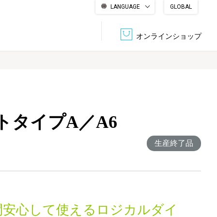
LANGUAGE
GLOBAL
English
繁體中文
简体中文
한국어
日本語
オンラインショップ
文書管理・機密抹消
会社概要
収納・整理用品
ファニチャー
トタイプA／A6
DPS（データ・プリント・サービス）
認証一覧
筆記具
パソコン周辺機器
生産終了品
サステナブルな紙器製品「asue（あすえ）」
ボード用品
事務用品
キャラクター・
学童用品
シリーズ商品
間安心して使えるロジカルダイ