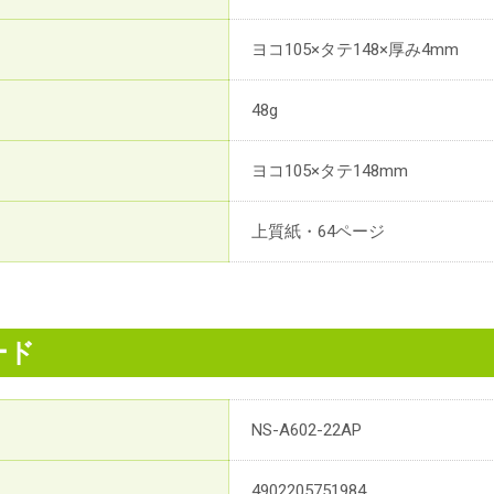
ヨコ105×タテ148×厚み4mm
48g
ヨコ105×タテ148mm
上質紙・64ページ
ード
NS-A602-22AP
4902205751984