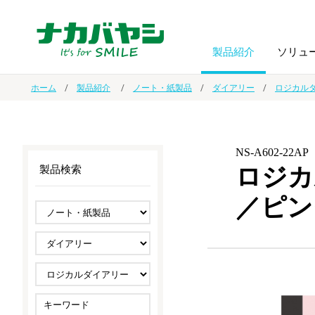
製品紹介
ソリュ
ホーム
製品紹介
ノート・紙製品
ダイアリー
ロジカル
フォトフ
BPO
トップメッセージ
（ビジネス・プロセス・アウトソーシング）
アルバム
額縁
NS-A602-22AP
ロジカ
製品検索
オーダー手帳・ノベルティ制作
IR情報
プリンタ用紙
ノート・
／ピン
スマートフォン・
ドキュメントスキャニングサービス
サステナビリティ
ゲーム関
タブレット関連
導入事例
防災・
シルバー
セキュリティ用品