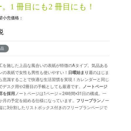
。1 冊目にも2 冊目にも！
望小売価格：
税
了品
工を施した上品な風合いの表紙が特徴のAタイプ。気品ある
ンの表紙で女性も男性も使いやすい！
日曜始まり
週のはじま
ら意識することで快適な生活習慣を実現！カレンダーと同じ
でデスク用や2冊目の手帳としても最適です。
ノートページ
罫を採用
ノートページは1ページ＝24時間×31日の構成。一
か月の予定を組める仕様になっています。
フリープラン
ノー
縦に3分割したリストボックス付きのフリープランページで