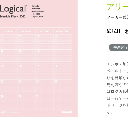
アリー
メーカー希
新製品一覧
¥340
+ 
生産終
エンボス加
ペールトー
りを日曜か
見え方なの
はロジカル
日一行で一
トページを
す。