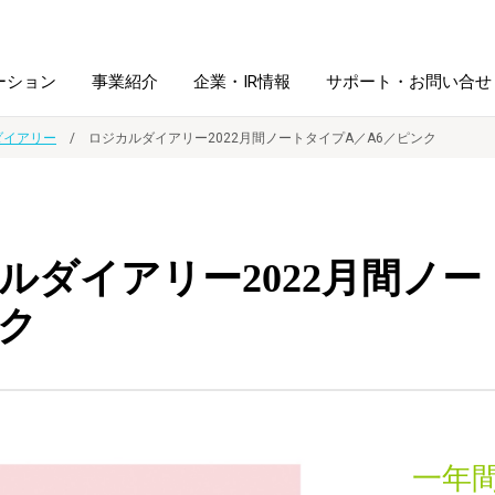
ーション
事業紹介
企業・IR情報
サポート・お問い合せ
ダイアリー
ロジカルダイアリー2022月間ノートタイプA／A6／ピンク
レーム・
シュレッダ・
図書館ソリューション
経営方針
ラミネータ
ルダイアリー2022月間ノー
ファイル・
学校ソリューション
沿革
紙製品
ホルダー用品
ク
総務＋クリエイティブ
採用情報
連
デジタルカメラ関連
デジタル文具
一年