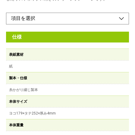
仕様
表紙素材
紙
製本・仕様
糸かがり綴じ製本
本体サイズ
ヨコ179×タテ252×厚み4mm
本体重量