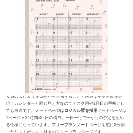
一年間安心して使えるロジカルダイアリー。1 冊
目にも2 冊目にも！
メーカー希望小売価格：
¥430
+ 税
生産終了品
エンボス加工を施した上品な風合いの表紙が特徴のAタイプ。気
品あるペールトーンの表紙で女性も男性も使いやすい！
日曜始ま
り
週のはじまりを日曜から意識することで快適な生活習慣を実
現！カレンダーと同じ見え方なのでデスク用や2冊目の手帳とし
ても最適です。
ノートページはロジカル罫を採用
ノートページは
1ページ＝24時間×31日の構成。一日一行で一か月の予定を組め
る仕様になっています。
フリープラン
ノートページを縦に3分割
したリストボックス付きのフリープランページです。