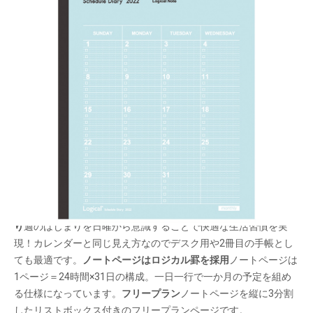
一年間安心して使えるロジカルダイアリー。1 冊
目にも2 冊目にも！
メーカー希望小売価格：
¥430
+ 税
生産終了品
エンボス加工を施した上品な風合いの表紙が特徴のAタイプ。気
品あるペールトーンの表紙で女性も男性も使いやすい！
日曜始ま
り
週のはじまりを日曜から意識することで快適な生活習慣を実
現！カレンダーと同じ見え方なのでデスク用や2冊目の手帳とし
ても最適です。
ノートページはロジカル罫を採用
ノートページは
1ページ＝24時間×31日の構成。一日一行で一か月の予定を組め
る仕様になっています。
フリープラン
ノートページを縦に3分割
したリストボックス付きのフリープランページです。