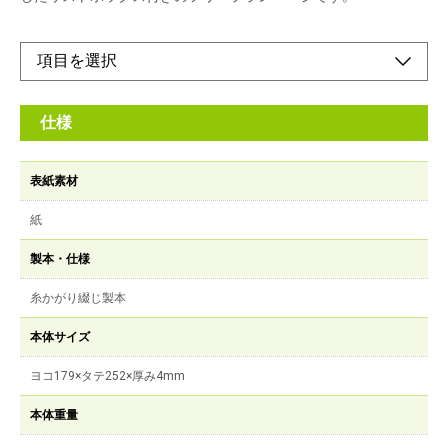
仕様
表紙素材
紙
製本・仕様
糸かがり綴じ製本
本体サイズ
ヨコ179×タテ252×厚み4mm
本体重量