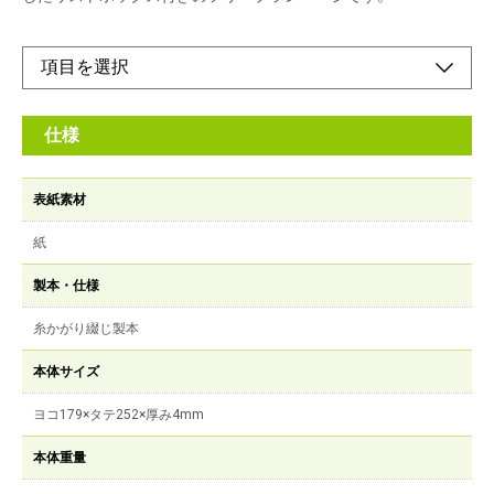
仕様
表紙素材
紙
製本・仕様
糸かがり綴じ製本
本体サイズ
ヨコ179×タテ252×厚み4mm
本体重量