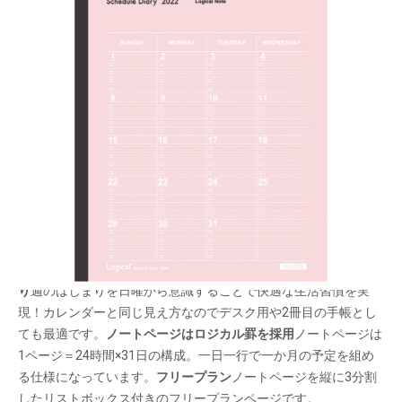
一年間安心して使えるロジカルダイアリー。1 冊
目にも2 冊目にも！
メーカー希望小売価格：
¥430
+ 税
生産終了品
エンボス加工を施した上品な風合いの表紙が特徴のAタイプ。気
品あるペールトーンの表紙で女性も男性も使いやすい！
日曜始ま
り
週のはじまりを日曜から意識することで快適な生活習慣を実
現！カレンダーと同じ見え方なのでデスク用や2冊目の手帳とし
ても最適です。
ノートページはロジカル罫を採用
ノートページは
1ページ＝24時間×31日の構成。一日一行で一か月の予定を組め
る仕様になっています。
フリープラン
ノートページを縦に3分割
したリストボックス付きのフリープランページです。