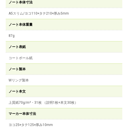
ノート本体寸法
A5スリム/ヨコ110×タテ210×厚み5mm
ノート本体重量
87g
ノート表紙
コートボール紙
ノート製本
Wリング製本
ノート本文
上質紙70g/m²・31枚 （説明1枚+本文30枚）
マーカー本体寸法
ヨコ25×タテ125×厚み10mm