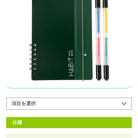
【HABIT MARKER&NOTEBOOK】
月や日付を書く習慣化したいことを書く達成した
らマーカーでチェック
メーカー希望小売価格：
¥980
+ 税
Monthly タイプ 横置き型でカレンダーのように使えます。習慣の
記録から、仕事のスケジュール管理まで使い方は自由です。
オンラインショップ
仕様