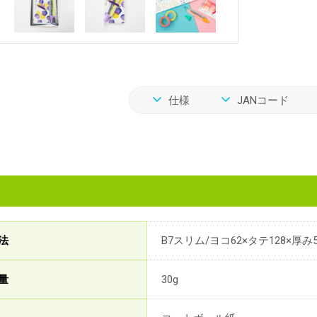
仕様
JANコード
法
B7スリム/ヨコ62×タテ128×厚み
量
30g