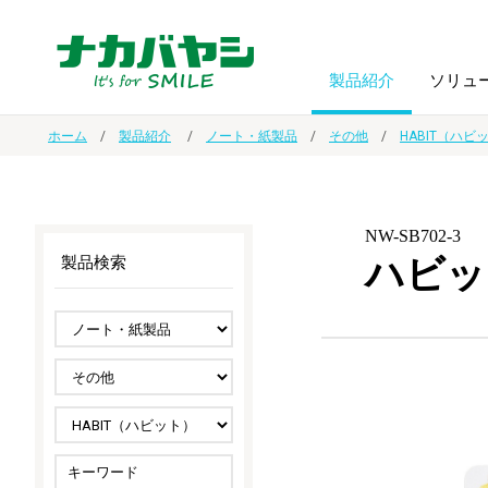
製品紹介
ソリュ
ホーム
製品紹介
ノート・紙製品
その他
HABIT（ハビ
フォトフ
BPO
トップメッセージ
（ビジネス・プロセス・アウトソーシング）
アルバム
額縁
NW-SB702-3
ハビット
製品検索
オーダー手帳・ノベルティ制作
IR情報
プリンタ用紙
ノート・
スマートフォン・
ドキュメントスキャニングサービス
サステナビリティ
ゲーム関
タブレット関連
導入事例
防災・
シルバー
セキュリティ用品