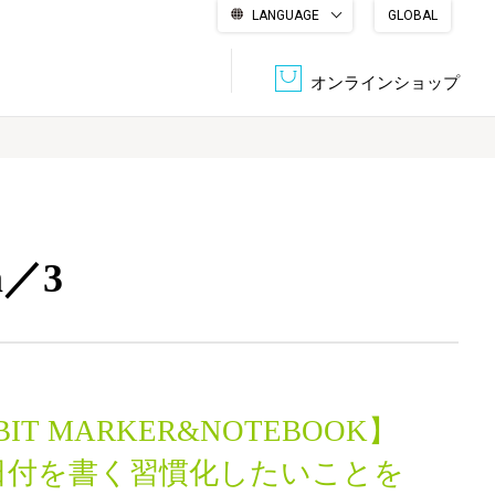
LANGUAGE
GLOBAL
English
繁體中文
简体中文
한국어
日本語
オンラインショップ
文書管理・機密抹消
会社概要
収納・整理用品
ファニチャー
m／3
DPS（データ・プリント・サービス）
認証一覧
筆記具
パソコン周辺機器
サステナブルな紙器製品「asue（あすえ）」
ボード用品
事務用品
BIT MARKER&NOTEBOOK】
キャラクター・
学童用品
シリーズ商品
日付を書く習慣化したいことを