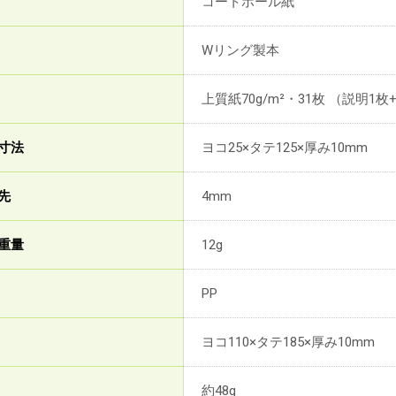
コートボール紙
Wリング製本
上質紙70g/m²・31枚 （説明1枚
寸法
ヨコ25×タテ125×厚み10mm
先
4mm
重量
12g
PP
ヨコ110×タテ185×厚み10mm
約48g