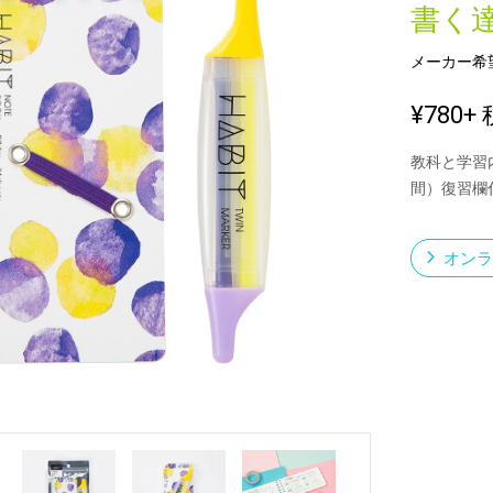
書く
メーカー希
新製品一覧
¥780
+ 
教科と学習
間）復習欄
オンラ