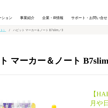
ーション
事業紹介
企業・IR情報
サポート・お問い合せ
ット）
ハビット マーカー＆ノート B7slim／3
レーム・
シュレッダ・
図書館ソリューション
経営方針
ラミネータ
 マーカー＆ノート B7sli
ファイル・
学校ソリューション
沿革
紙製品
ホルダー用品
総務＋クリエイティブ
採用情報
連
デジタルカメラ関連
【HA
デジタル文具
月や